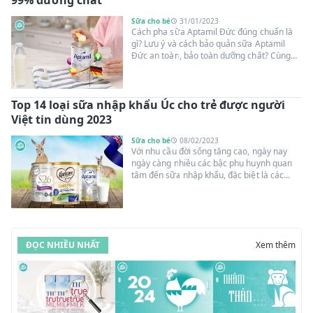
99% dưỡng chất
Sữa cho bé
31/01/2023
Cách pha sữa Aptamil Đức đúng chuẩn là
gì? Lưu ý và cách bảo quản sữa Aptamil
Đức an toàn, bảo toàn dưỡng chất? Cùng
Suangoainhap.com tìm hiểu câu trả lời qua
nội dung bài viết dưới đây!
Top 14 loại sữa nhập khẩu Úc cho trẻ được người
Việt tin dùng 2023
Sữa cho bé
08/02/2023
Với nhu cầu đời sống tăng cao, ngày nay
ngày càng nhiều các bậc phụ huynh quan
tâm đến sữa nhập khẩu, đặc biệt là các
thương hiệu sữa đến từ Úc. Bởi đa phần bố
mẹ có suy nghĩ sữa ngoại nhập thường tốt
hơn sữa nội địa. Bài viết dưới đây,
Suangoainhap.com sẽ giới thiệu top 14 loại
sữa nhập khẩu Úc nổi tiếng, chất lượng, mẹ
ĐỌC NHIỀU NHẤT
Xem thêm
tin dùng 2023