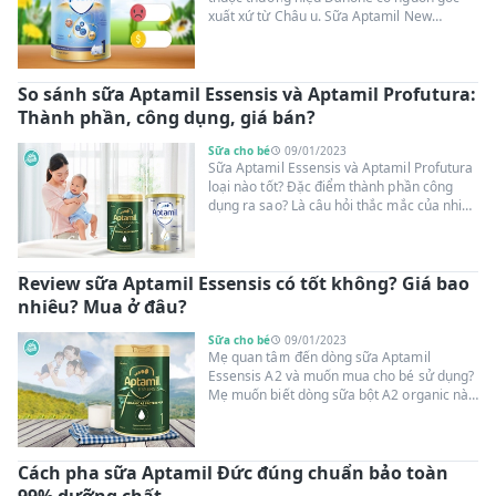
xuất xứ từ Châu u. Sữa Aptamil New
Zealand có tốt không? Có mấy loại? Bé
uống có tăng cân, chiều cao vượt trội? Để
hiểu rõ các thông tin về sản phẩm này, bố
So sánh sữa Aptamil Essensis và Aptamil Profutura:
mẹ hãy cùng Suangoainhap.com tìm hiệu
nội dung bài viết dưới đây nhé!
Thành phần, công dụng, giá bán?
Sữa cho bé
09/01/2023
Sữa Aptamil Essensis và Aptamil Profutura
loại nào tốt? Đặc điểm thành phần công
dụng ra sao? Là câu hỏi thắc mắc của nhiều
bố mẹ khi lần đầu tiên lựa chọn. Dưới đây,
hãy cùng Suangoainhap.com tìm hiểu câu
trả lời qua bảng so sánh sữa Aptamil
Review sữa Aptamil Essensis có tốt không? Giá bao
Essensis và Aptamil Profutura!
nhiêu? Mua ở đâu?
Sữa cho bé
09/01/2023
Mẹ quan tâm đến dòng sữa Aptamil
Essensis A2 và muốn mua cho bé sử dụng?
Mẹ muốn biết dòng sữa bột A2 organic này
có tốt không? Có giúp bé tăng cân, chiều
cao vượt trội? Cùng Suangoainhap.com
review sữa Aptamil Essensis để có đánh
Cách pha sữa Aptamil Đức đúng chuẩn bảo toàn
giá chân thực nhất.