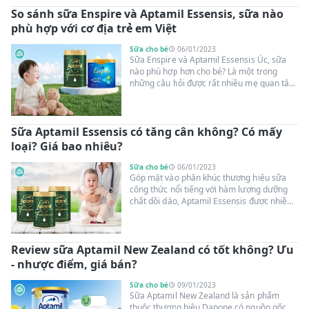
yêu? Hãy cùng Suangoainhap.com so sánh
So sánh sữa Enspire và Aptamil Essensis, sữa nào
sữa Aptamil và Blackmore qua bài viết dưới
đây!
phù hợp với cơ địa trẻ em Việt
Sữa cho bé
06/01/2023
Sữa Enspire và Aptamil Essensis Úc, sữa
nào phù hợp hơn cho bé? Là một trong
những câu hỏi được rất nhiều mẹ quan tâm
hiện nay. Hãy cùng suangoainhap.com tìm
hiểu rõ hơn 2 loại sữa này thông qua nội
dung so sánh sữa Enspire và Aptamil
Sữa Aptamil Essensis có tăng cân không? Có mấy
Essensis dưới đây để có câu trả lời chính
xác nhé!
loại? Giá bao nhiêu?
Sữa cho bé
06/01/2023
Góp mặt vào phân khúc thương hiệu sữa
công thức nổi tiếng với hàm lượng dưỡng
chất dồi dào, Aptamil Essensis được nhiều
bố mẹ bỉm sữa tin dùng và lựa chọn. Tuy
nhiên, không ít phụ huynh vẫn còn băn
khoăn liệu sữa Aptamil Essensis có tăng
Review sữa Aptamil New Zealand có tốt không? Ưu
cân không? Bé thấp còi uống có phát triển
tốt? Để có câu trả lời, mẹ hãy cùng
- nhược điểm, giá bán?
Suangoainhap.com tham khảo bài đánh giá
dưới đây nhé!
Sữa cho bé
09/01/2023
Sữa Aptamil New Zealand là sản phẩm
thuộc thương hiệu Danone có nguồn gốc