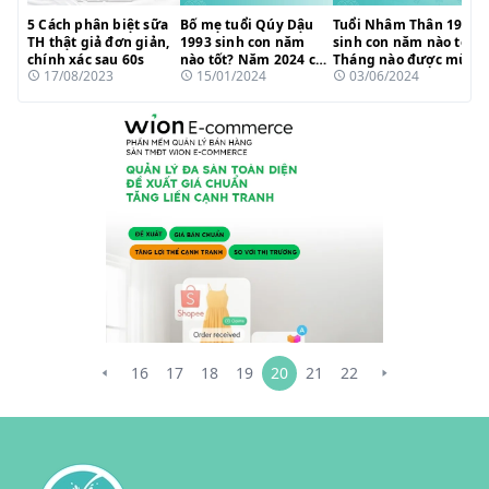
5 Cách phân biệt sữa
Bố mẹ tuổi Qúy Dậu
Tuổi Nhâm Thân 1992
TH thật giả đơn giản,
1993 sinh con năm
sinh con năm nào tốt?
chính xác sau 60s
nào tốt? Năm 2024 có
Tháng nào được mùa
17/08/2023
15/01/2024
03/06/2024
hợp tuổi?
sinh?
16
17
18
19
20
21
22