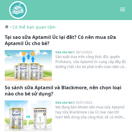
Có thể bạn quan tâm
Tại sao sữa Aptamil Úc lại đắt? Có nên mua sữa
Aptamil Úc cho bé?
Sữa cho bé
28/12/2022
Sản xuất dựa trên công thức độc quyền
Profutura, sữa Aptamil Úc cung cấp đầy đủ
dưỡng chất cho bé phát triển toàn diện cả
về thể chất và tinh thần, tuy nhiên với giá
thành tương đối “khó chiều”, không ít bố mẹ
vẫn băn khoăn khi lựa chọn sản phẩm. Vậy
So sánh sữa Aptamil và Blackmore, nên chọn loại
tại sao sữa Aptamil Úc lại đắt ? Cùng Sữa
Ngoại Nhập tìm lời giải đáp trong bài viết
nào cho bé sử dụng?
dưới đây!
Sữa cho bé
03/01/2023
Mẹ đang băn khoăn nên mua sữa Aptamil
hay sữa Blackmore của Úc loại nào tốt
hơn? Mỗi dòng sữa công thức sẽ có những
ưu - nhược điểm nổi trội riêng, chính vì vậy
để biết đâu là dòng sữa phù hợp cho bé