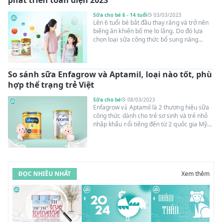
phát triển toàn diện 2023
2023.
Sữa cho bé 6 - 14 tuổi
03/03/2023
Lên 6 tuổi bé bắt đầu thay răng và trở nên
biếng ăn khiến bố mẹ lo lắng. Do đó lựa
chọn loại sữa công thức bổ sung năng
lượng, dưỡng chất cho bé trong giai đoạn
này rất quan trọng. Dưới đây, cùng
Suangoainhap.com tìm hiểu top 9 sữa tăng
So sánh sữa Enfagrow và Aptamil, loại nào tốt, phù
chiều cao cho bé 6 tuổi khỏe mạnh, cao lớn
vượt trội.
hợp thể trạng trẻ Việt
Sữa cho bé
08/03/2023
Enfagrow và Aptamil là 2 thương hiệu sữa
công thức dành cho trẻ sơ sinh và trẻ nhỏ
nhập khẩu nổi tiếng đến từ 2 quốc gia Mỹ
và Pháp, mang đến nhiều giá trị dinh dưỡng
hỗ trợ bé phát triển chiều cao, cân nặng.
Vậy nếu cùng đặt bàn cân so sánh sữa
Enfagrow và Aptamil , loại nào tốt, phù hợp
thể trạng bé, đáp ứng điều kiện kinh tế gia
ĐỌC NHIỀU NHẤT
Xem thêm
đình Việt? Cùng Suangoainhap.com đưa ra
nhận xét chính xác qua từng tiêu chí đánh
giá dưới đây!