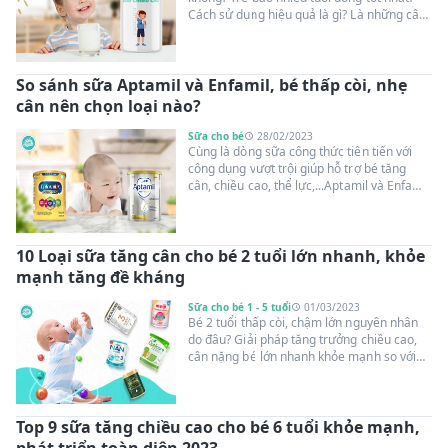
Cách sử dụng hiệu quả là gì? Là những câu
hỏi thắc mắc cùng chủ đề được nhiều bậc
phụ huynh quan tâm. Dưới đây, cùng
Suangoainhap.com tìm hiểu câu trả lời qua
So sánh sữa Aptamil và Enfamil, bé thấp còi, nhẹ
nội dung bài viết.
cân nên chọn loại nào?
Sữa cho bé
28/02/2023
Cùng là dòng sữa công thức tiên tiến với
công dụng vượt trội giúp hỗ trợ bé tăng
cân, chiều cao, thể lực,...Aptamil và Enfamil
là 2 cái tên quen thuộc được bố mẹ tìm
kiếm nhiều trong thời gian qua. Vậy giữa 2
loại sữa nhập khẩu này nên mua loại nào
10 Loại sữa tăng cân cho bé 2 tuổi lớn nhanh, khỏe
tốt hơn? Cùng Suangoainhap.com so sánh
sữa Aptamil và Enfamil qua nội dung chi
mạnh tăng đề kháng
tiết dưới đây!
Sữa cho bé 1 - 5 tuổi
01/03/2023
Bé 2 tuổi thấp còi, chậm lớn nguyên nhân
do đâu? Giải pháp tăng trưởng chiều cao,
cân nặng bé lớn nhanh khỏe mạnh so với
bạn bè cùng trang lứa là gì? Cùng
Suangoainhap.com tìm hiểu nguyên nhân
và danh sách 10 loại sữa tăng cân cho bé 2
Top 9 sữa tăng chiều cao cho bé 6 tuổi khỏe mạnh,
tuổi biếng ăn, suy dinh dưỡng được chuyên
gia dinh dưỡng Nhi Khoa khuyên dùng