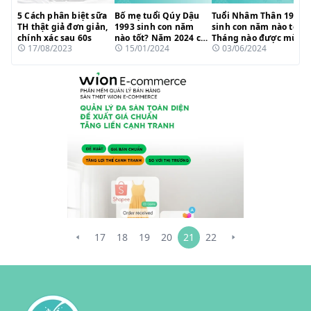
5 Cách phân biệt sữa
Bố mẹ tuổi Qúy Dậu
Tuổi Nhâm Thân 1992
TH thật giả đơn giản,
1993 sinh con năm
sinh con năm nào tốt?
chính xác sau 60s
nào tốt? Năm 2024 có
Tháng nào được mùa
17/08/2023
15/01/2024
03/06/2024
hợp tuổi?
sinh?
17
18
19
20
21
22