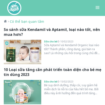
Có thể bạn quan tâm
So sánh sữa Kendamil và Aptamil, loại nào tốt, nên
mua hơn?
Sữa cho bé
10/02/2023
Sữa Aptamil và Kendamil Organic loại nào
tốt? Thành phần, công dụng, giá bán ra
sao? Là những câu hỏi trong cùng chủ đề
được khá nhiều bố mẹ quan tâm khi muốn
tìm hiểu về 2 dòng sữa công thức Organic
này. Cùng Suangoainhap.com giúp bố mẹ
10 Loại sữa tăng cân phát triển toàn diện cho bé mẹ
giải đáp hoàn toàn thắc mắc qua nội dung
bài viết so sánh sữa Kendamil và Aptamil
tin dùng 2023
dưới đây.
Sữa cho bé
15/02/2023
Bé suy dinh dưỡng, thấp còi, suy giảm hệ
miễn dịch là nỗi lo của hầu hết bố mẹ. Bởi
điều này ảnh hưởng đến quá trình tăng
trưởng, hoàn thiện cả về thể chất lẫn trí
não của trẻ. Do vậy, mẹ cần bổ sung đầy đủ