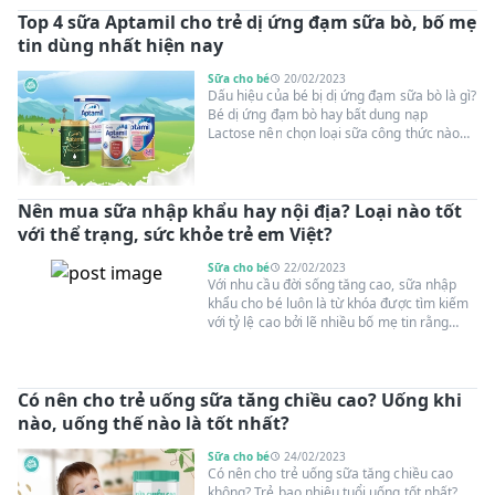
dưỡng chất đảm bảo cân nặng, chiều cao,
Top 4 sữa Aptamil cho trẻ dị ứng đạm sữa bò, bố mẹ
thể trạng bé phát triển tốt nhất. Dưới đây là
top 10 loại sữa tăng cân phát triển toàn
tin dùng nhất hiện nay
diện cho bé được chuyên gia dinh dưỡng
nhi Khoa khuyên dùng, mẹ có thể tham
Sữa cho bé
20/02/2023
khảo.
Dấu hiệu của bé bị dị ứng đạm sữa bò là gì?
Bé dị ứng đạm bò hay bất dung nạp
Lactose nên chọn loại sữa công thức nào
phù hợp? Cùng Suangoainhap.com tìm hiểu
về các câu hỏi xoay quanh chủ đề này và
những loại sữa Aptamil cho trẻ dị ứng đạm
Nên mua sữa nhập khẩu hay nội địa? Loại nào tốt
sữa bò.
với thể trạng, sức khỏe trẻ em Việt?
Sữa cho bé
22/02/2023
Với nhu cầu đời sống tăng cao, sữa nhập
khẩu cho bé luôn là từ khóa được tìm kiếm
với tỷ lệ cao bởi lẽ nhiều bố mẹ tin rằng
“hàng ngoại luôn tốt hơn hàng mình”. Tuy
nhiên, bên cạnh đó vẫn có nhiều luồng ý
kiến cho rằng sữa nội địa sẽ phù hợp với trẻ
Có nên cho trẻ uống sữa tăng chiều cao? Uống khi
em Việt. Vậy đâu là nhận định đúng? Trẻ em
Việt nên mua sữa nhập khẩu hay nội địa?
nào, uống thế nào là tốt nhất?
Cùng Suangoainhap.com tìm hiểu câu trả
lời qua nội dung bài viết dưới đây.
Sữa cho bé
24/02/2023
Có nên cho trẻ uống sữa tăng chiều cao
không? Trẻ bao nhiêu tuổi uống tốt nhất?