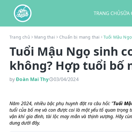
TRANG CHỦ
SỮA 
Trang chủ
Mang thai
Chuẩn bị mang thai
Tuổi Mậu Ngọ 
Tuổi Mậu Ngọ sinh c
không? Hợp tuổi bố 
by
Đoàn Mai Thy
03/04/2024
Năm 2024, nhiều bậc phụ huynh đặt ra câu hỏi: "
Tuổi Mậ
tuổi của bố mẹ và con được coi là một yếu tố quan trọng t
vận khí gia đình, tài lộc may mắn và thịnh vượng. Hãy c
dung dưới đây.