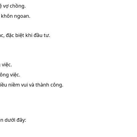
ệ vợ chồng.
nh khôn ngoan.
c, đặc biệt khi đầu tư.
 việc.
công việc.
iều niềm vui và thành công.
ìn dưới đây: