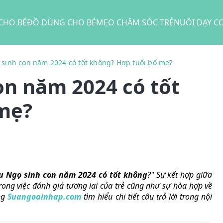
CHO BÉ
ĐỒ DÙNG CHO BÉ
MẸO CHĂM SÓC TRẺ
NUÔI DẠY C
sinh con năm 2024 có tốt không? Hợp tuổi bố mẹ?
on năm 2024 có tốt
mẹ?
u Ngọ sinh con năm 2024 có tốt không
?" Sự kết hợp giữa
rong việc đánh giá tương lai của trẻ cũng như sự hòa hợp về
ùng
Suangoainhap.com
tìm hiểu chi tiết câu trả lời trong nội