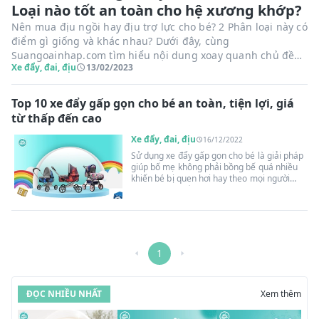
Loại nào tốt an toàn cho hệ xương khớp?
Nên mua địu ngồi hay địu trợ lực cho bé? 2 Phân loại này có
điểm gì giống và khác nhau? Dưới đây, cùng
Suangoainhap.com tìm hiểu nội dung xoay quanh chủ đề
Xe đẩy, đai, địu
13/02/2023
này giúp mẹ đưa ra lựa chọn phù hợp nhất cho bé yêu nhé!
Top 10 xe đẩy gấp gọn cho bé an toàn, tiện lợi, giá
từ thấp đến cao
Xe đẩy, đai, địu
16/12/2022
Sử dụng xe đẩy gấp gọn cho bé là giải pháp
giúp bố mẹ không phải bồng bế quá nhiều
khiến bé bị quen hơi hay theo mọi người
xung quanh. Đồng thời, còn có không gian
nằm thoải mái, quan sát làm quen với môi
trường bên ngoài. Cùng theo dõi bài viết
dưới đây để bỏ túi những kinh nghiệm chọn
xe đẩy siêu nhẹ gọn cho bé yêu các mẹ nhé!
1
ĐỌC NHIỀU NHẤT
Xem thêm