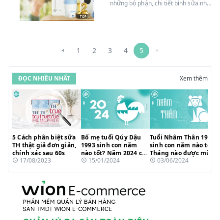
những bộ phận, chi tiết bình sữa như
núm ti, cặn sữa còn tồn đọng,...Đây
là những việc làm rất quan trọng
trong quá trình chăm sóc con trẻ.
Vậy cách tiệt trùng bình sữa nào tốt
nhất? Có nên mua máy khử khuẩn
1
2
3
4
5
bình sữa không? Hãy cùng
Suangoainhap.com tìm hiểu qua bài
viết dưới đây nhé!
ĐỌC NHIỀU NHẤT
Xem thêm
5 Cách phân biệt sữa
Bố mẹ tuổi Qúy Dậu
Tuổi Nhâm Thân 1992
TH thật giả đơn giản,
1993 sinh con năm
sinh con năm nào tốt?
chính xác sau 60s
nào tốt? Năm 2024 có
Tháng nào được mùa
17/08/2023
15/01/2024
03/06/2024
hợp tuổi?
sinh?