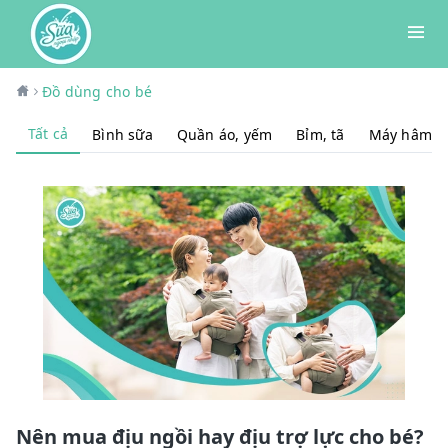
Đồ dùng cho bé
Tất cả
Bình sữa
Quần áo, yếm
Bỉm, tã
Máy hâm, t
Nên mua địu ngồi hay địu trợ lực cho bé?