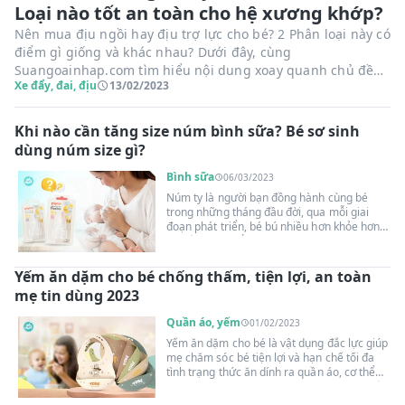
Loại nào tốt an toàn cho hệ xương khớp?
Nên mua địu ngồi hay địu trợ lực cho bé? 2 Phân loại này có
điểm gì giống và khác nhau? Dưới đây, cùng
Suangoainhap.com tìm hiểu nội dung xoay quanh chủ đề
Xe đẩy, đai, địu
13/02/2023
này giúp mẹ đưa ra lựa chọn phù hợp nhất cho bé yêu nhé!
Khi nào cần tăng size núm bình sữa? Bé sơ sinh
dùng núm size gì?
Bình sữa
06/03/2023
Núm ty là người bạn đồng hành cùng bé
trong những tháng đầu đời, qua mỗi giai
đoạn phát triển, bé bú nhiều hơn khỏe hơn,
mẹ cần thay đổi size núm giúp con có
những bữa ăn ngon, không bị mỏi miệng
hay sặc sữa.
Yếm ăn dặm cho bé chống thấm, tiện lợi, an toàn
mẹ tin dùng 2023
Quần áo, yếm
01/02/2023
Yếm ăn dặm cho bé là vật dụng đắc lực giúp
mẹ chăm sóc bé tiện lợi và hạn chế tối đa
tình trạng thức ăn dính ra quần áo, cơ thể
bé. Cùng Suangoainhap.com bước vào thế
giới yếm cho bé ăn dặm để tìm hiểu thêm về