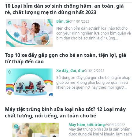
những món đồ không thể thiếu này nhé!
10 Loại bỉm dán sơ sinh chống hăm, an toàn, giá
rẻ, chất lượng mẹ tin dùng nhất 2023
Bỉm, tã
11/01/2023
Nên chọn bỉm dán sơ sinh loại nào tốt cho
con yêu? Kinh nghiệm lựa chọn bỉm quần và
bỉm dán cho bé sơ sinh là gì? Cùng
Suangoainhap.com tìm hiệu những thắc
mắc trên qua nội dung bài viết dưới đây!
Top 10 xe đẩy gấp gọn cho bé an toàn, tiện lợi, giá
từ thấp đến cao
Xe đẩy, đai, địu
16/12/2022
Sử dụng xe đẩy gấp gọn cho bé là giải pháp
giúp bố mẹ không phải bồng bế quá nhiều
khiến bé bị quen hơi hay theo mọi người
xung quanh. Đồng thời, còn có không gian
nằm thoải mái, quan sát làm quen với môi
trường bên ngoài. Cùng theo dõi bài viết
dưới đây để bỏ túi những kinh nghiệm chọn
Máy tiệt trùng bình sữa loại nào tốt? 12 Loại máy
xe đẩy siêu nhẹ gọn cho bé yêu các mẹ nhé!
chất lượng, nổi tiếng, an toàn cho bé
Máy hâm, tiệt trùng
09/12/2022
Máy tiệt trùng bình sữa là sản phẩm
được dùng để khử vi khuẩn, làm sạch