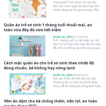
Trong quá trình chăm sóc bé yêu,
việc lựa chọn quần áo phù hợp kích
thước đóng vai trò quan trọng. Rất
nhiều ông bố bà mẹ thường đặt câu
hỏi: "Size 160 cho bé bao nhiêu kg?"
Trong bài viết này, cùng
Quần áo trẻ sơ sinh 1 tháng tuổi thoải mái, an
Suangoainhap.com tìm hiểu cách lựa
chọn quần áo phù hợp với bé và một
toàn vừa đầy đủ vừa tiết kiệm
số lưu ý quan trọng khi mua sắm để
trẻ nhỏ luôn thoải mái và tự tin.
Quần áo, yếm
27/03/2023
Trẻ 1 tháng tuổi có nên mặc áo cộc
tay? Trẻ sơ sinh nên mặc đồ liền hay
đồ rời? Là những câu hỏi xoay quanh
chủ đề quần áo trẻ sơ sinh 1 tháng
tuổi cần chuẩn bị những gì? Cùng
Suangoainhap.com tìm câu trả lời
Cách mặc quần áo cho trẻ sơ sinh theo nhiệt độ
qua bài viết dưới đây.
đúng chuẩn, bé không hay nóng lạnh
Quần áo, yếm
08/02/2023
Tùy vào nhiệt đồ thời tiết mà việc
chuẩn bị đồ sơ sinh cho bé là khác
nhau, để bé không bị nóng lạnh hoặc
cảm thấy khó chịu, mẹ cần lựa chọn
mặc quần áo cho trẻ sơ sinh theo
nhiệt độ phù hợp với thời tiết, môi
Yếm ăn dặm cho bé chống thấm, tiện lợi, an toàn
trường xung quanh. Cùng
Suangoainhap.com tìm hiểu về cách