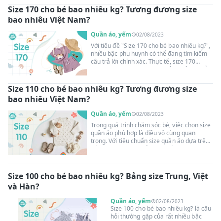
Suangoainhap.com tham khảo bảng đo kích
Size 170 cho bé bao nhiêu kg? Tương đương size
thước cụ thể để chọn lựa những bộ trang
bao nhiêu Việt Nam?
phục phù hợp cho con yêu.
Quần áo, yếm
02/08/2023
Với tiêu đề "Size 170 cho bé bao nhiêu kg?",
nhiều bậc phụ huynh có thể đang tìm kiếm
câu trả lời chính xác. Thực tế, size 170
thường được đánh giá cho trẻ em ở độ tuổi
trung học. Tuy nhiên, việc xác định cân nặng
tương đương có thể không dễ dàng khi mỗi
Size 110 cho bé bao nhiêu kg? Tương đương size
trẻ em phát triển khác nhau. Để có cái nhìn
bao nhiêu Việt Nam?
tổng quan hơn về size 140, cùng
Suangoainhap.com tìm hiểu rõ hơn về bảng
Quần áo, yếm
02/08/2023
đo kích cỡ theo tiêu chuẩn Việt, Trung.
Trong quá trình chăm sóc bé, việc chọn size
quần áo phù hợp là điều vô cùng quan
trọng. Với tiêu chuẩn size quần áo dựa trên
số đo và cân nặng của bé, nhiều bậc phụ
huynh thường thắc mắc: "Size 110 cho bé
bao nhiêu kg?" Để giải đáp thắc mắc này,
hãy cùng Suangoainhap.com tìm hiểu về
Size 100 cho bé bao nhiêu kg? Bảng size Trung, Việt
size 110, cũng như tương đương size này
và Hàn?
với tiêu chuẩn quần áo trẻ em tại Việt Nam.
Quần áo, yếm
02/08/2023
Size 100 cho bé bao nhiêu kg? là câu
hỏi thường gặp của rất nhiều bậc