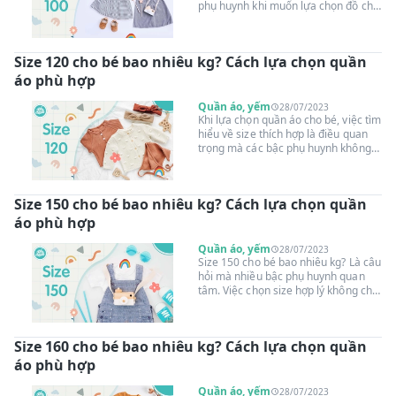
phụ huynh khi muốn lựa chọn đồ cho
con yêu. Với các mẹo nhỏ dưới đây,
việc chọn size 100 cho bé sẽ trở nên
dễ dàng hơn bao giờ hết. Bạn không
Size 120 cho bé bao nhiêu kg? Cách lựa chọn quần
chỉ biết được số kg lý tưởng cho từng
size mà còn có thêm những gợi ý
áo phù hợp
hữu ích để bé luôn thoải mái và phát
triển tốt trong những bộ quần áo.
Quần áo, yếm
28/07/2023
Cùng Suangoainhap.com tìm hiểu
Khi lựa chọn quần áo cho bé, việc tìm
ngay để chăm sóc bé một cách tốt
hiểu về size thích hợp là điều quan
nhất!
trọng mà các bậc phụ huynh không
thể bỏ qua. Trong đó, size 120
thường được sử dụng cho các bé từ
một độ tuổi nhất định. Nhưng đến với
Size 150 cho bé bao nhiêu kg? Cách lựa chọn quần
câu hỏi "Size 120 cho bé bao nhiêu
kg?" liệu chúng ta có thể áp dụng
áo phù hợp
một cách chính xác cho mọi trường
hợp hay không? Hãy cùng
Quần áo, yếm
28/07/2023
Suangoainhap.com khám phá những
Size 150 cho bé bao nhiêu kg? Là câu
thông tin hữu ích để giúp bé yêu luôn
hỏi mà nhiều bậc phụ huynh quan
thoải mái và tự tin trong từng bộ
tâm. Việc chọn size hợp lý không chỉ
trang phục nhé.
giúp trẻ thoải mái trong hoạt động
hàng ngày mà còn đảm bảo sự phát
triển toàn diện cho bé. Trong bài viết
Size 160 cho bé bao nhiêu kg? Cách lựa chọn quần
này, cùng Suangoainhap.com tìm
hiểu câu trả lời và những gợi ý hữu
áo phù hợp
ích để lựa chọn quần áo phù hợp với
sự phát triển của con.
Quần áo, yếm
28/07/2023