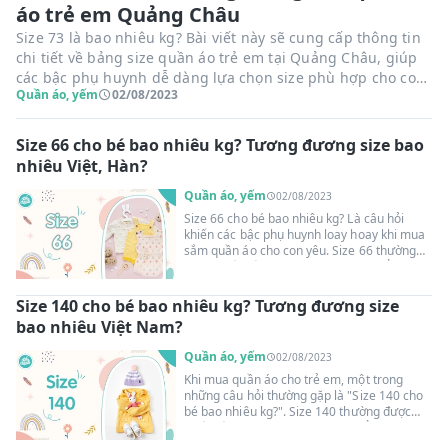
áo trẻ em Quảng Châu
Size 73 là bao nhiêu kg? Bài viết này sẽ cung cấp thông tin
chi tiết về bảng size quần áo trẻ em tại Quảng Châu, giúp
các bậc phụ huynh dễ dàng lựa chọn size phù hợp cho con
Quần áo, yếm
02/08/2023
yêu của mình, đồng thời giúp bé luôn thoải mái và phát
triển tốt. Hãy cùng Suangoainhap.com tìm hiểu ngay!
Size 66 cho bé bao nhiêu kg? Tương đương size bao
nhiêu Việt, Hàn?
Quần áo, yếm
02/08/2023
Size 66 cho bé bao nhiêu kg? Là câu hỏi
khiến các bậc phụ huynh loay hoay khi mua
sắm quần áo cho con yêu. Size 66 thường
được thiết kế cho bé từ 7-9 tháng tuổi,
nhưng chính xác cân nặng là bao nhiêu? Để
trả lời câu hỏi này, cùng Suangoainhap.com
Size 140 cho bé bao nhiêu kg? Tương đương size
tìm hiểu size 66 là size gì? Tương đương size
bao nhiêu Việt Nam?
bao nhiệt Việt, Hàn?
Quần áo, yếm
02/08/2023
Khi mua quần áo cho trẻ em, một trong
những câu hỏi thường gặp là "Size 140 cho
bé bao nhiêu kg?". Size 140 thường được
thiết kế dành cho bé từ 10-11 tuổi tại các
nước phương Tây. Hãy cùng