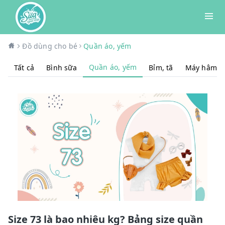
Đồ dùng cho bé
Quần áo, yếm
Quần áo, yếm
Tất cả
Bình sữa
Bỉm, tã
Máy hâm, t
Size 73 là bao nhiêu kg? Bảng size quần