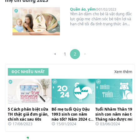
mẹ tin dùng 2023
mặc đồ cùng những lưu ý mẹ nhé!
Quần áo, yếm
01/02/2023
Yếm ăn dặm cho bé là vật dụng đắc
lực giúp mẹ chăm sóc bé tiện lợi và
hạn chế tối đa tình trạng thức ăn
dính ra quần áo, cơ thể bé. Cùng
Suangoainhap.com bước vào thế giới
yếm cho bé ăn dặm để tìm hiểu thêm
về những món đồ không thể thiếu
này nhé!
1
2
ĐỌC NHIỀU NHẤT
Xem thêm
5 Cách phân biệt sữa
Bố mẹ tuổi Qúy Dậu
Tuổi Nhâm Thân 1992
TH thật giả đơn giản,
1993 sinh con năm
sinh con năm nào tốt?
chính xác sau 60s
nào tốt? Năm 2024 có
Tháng nào được mùa
17/08/2023
15/01/2024
03/06/2024
hợp tuổi?
sinh?