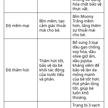
hóa chất bảo vệ
thực vật.
Bỉm Moony
Bỉm mềm, tạo
Trắng mềm
Độ mềm mại
cảm giác thoải
hơn, tăng thêm
mái cho bé.
sự thoải mái
cho bé.
Bổ sung 3 loại
dầu gạo chống
oxy hóa, dầu
olive giữ ẩm,
Thấm hút tốt,
dầu jojoba
bảo vệ da bé
kháng viêm để
Độ thấm hút
khỏi tác động
bảo vệ làn da
của nước tiểu
mỏng manh
và phân.
của bé tốt hơn.
Hút phân lỏng
tốt, giúp bé
luôn khô
thoáng.
Trang bị 3 vạch