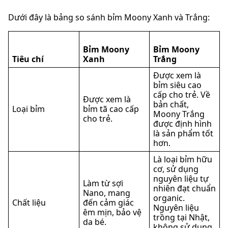
Dưới đây là bảng so sánh bỉm Moony Xanh và Trắng:
Bỉm Moony
Bỉm Moony
Tiêu chí
Xanh
Trắng
Được xem là
bỉm siêu cao
cấp cho trẻ. Về
Được xem là
bản chất,
Loại bỉm
bỉm tã cao cấp
Moony Trắng
cho trẻ.
được định hình
là sản phẩm tốt
hơn.
Là loại bỉm hữu
cơ, sử dụng
nguyên liệu tự
Làm từ sợi
nhiên đạt chuẩn
Nano, mang
organic.
Chất liệu
đến cảm giác
Nguyên liệu
êm mịn, bảo vệ
trồng tại Nhật,
da bé.
không sử dụng