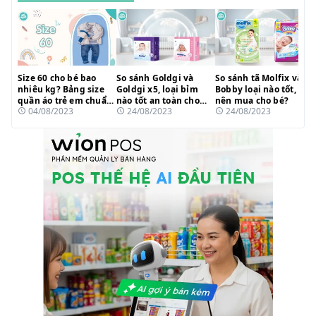
Size 60 cho bé bao
So sánh Goldgi và
So sánh tã Molfix và
nhiêu kg? Bảng size
Goldgi x5, loại bỉm
Bobby loại nào tốt,
quần áo trẻ em chuẩn
nào tốt an toàn cho
nên mua cho bé?
04/08/2023
24/08/2023
24/08/2023
nhất 2023
bé?