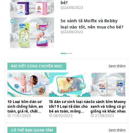
bé?
24/08/2023
So sánh tã Molfix và Bobby
loại nào tốt, nên mua cho bé?
24/08/2023
BÀI VIẾT CÙNG CHUYÊN MỤC
Xem thêm
10 Loại bỉm dán sơ
Tã dán sơ sinh loại nào
So sánh bỉm Moony
sinh chống hăm, an
tốt? 9 Loại tã dán cho
xanh và trắng có gì
toàn, giá rẻ, chất
bé an toàn, mỏng
giống và khác nhau?
11/01/2023
08/02/2023
21/08/2023
lượng mẹ tin dùng
thoáng, tiết kiệm 2023
nhất 2023
CÓ THỂ BẠN QUAN TÂM
Xem thêm