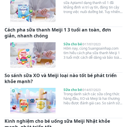
đối với việc tăng cân, chúng ta sẽ đi
sữa Aptamil dạng thanh số 1 đã
sâu vào khám phá thành phần và
khẳng định vị trí uy tín, đáng tin cậy
công dụng đặc biệt của sản phẩm
trong việc nuôi dưỡng bé. Tuy nhiên,
này.
để hạn chế sai sót khi pha sữa và
đảm bảo an toàn cho bé, hướng dẫn
cách pha sữa Aptamil dạng thanh số
Cách pha sữa thanh Meiji 1 3 tuổi an toàn, đơn
1 là điều cần thiết. Hãy cùng
Suangoainhap.com tìm hiểu công
giản, nhanh chóng
thức pha sữa Aptamil Anh số 1 dạng
thanh đúng chuẩn, bảo toàn dưỡng
Sữa cho bé
17/07/2023
chất.
Hôm nay, cùng Suangoainhap.com
tìm hiểu cách pha sữa thanh Meiji 1
3 tuổi một cách dễ dàng và bảo toàn
dưỡng chất. Đừng bỏ lỡ những thông
tin hữu ích sau đây mẹ nhé!
So sánh sữa XO và Meiji loại nào tốt bé phát triển
khỏe mạnh?
Sữa cho bé
14/07/2023
Trong danh sách các sữa công thức
hàng đầu, XO và Meiji là hai thương
hiệu được đánh giá cao. So sánh sữa
XO và Meiji để tìm ra loại nào tốt hơn
cho bé là điều mà nhiều bậc phụ
huynh quan tâm. Từ chất lượng
Kinh nghiệm cho bé uống sữa Meiji Nhật khỏe
thành phần, giá trị dinh dưỡng, đến
sự hấp thu và tác động lên sự phát