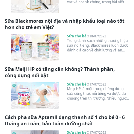
xác và nhanh chóng, trong bài viết
này, Suangoainhap.com sẽ chia sẻ 6
cách kiểm tra sữa Blackmore thật
giả . Nhờ những gợi ý và kiến thức
Sữa Blackmores nội địa và nhập khẩu loại nào tốt
này, bạn sẽ có thể an tâm hơn khi
mua sản phẩm này và bảo vệ sức
hơn cho trẻ em Việt?
khỏe cho bé. Hãy cùng tìm hiểu ngay!
Sữa cho bé
18/07/2023
Trong danh sách những thương hiệu
sữa nổi tiếng, Blackmores luôn được
đánh giá cao về chất lượng và an
toàn. Tuy nhiên, khi đối diện với sự
lựa chọn giữa sữa Blackmores nội
địa và nhập khẩu, không ít người vẫn
Sữa Meiji HP có tăng cân không? Thành phần,
đang phân vân không biết loại nào
tốt hơn cho trẻ em Việt. Để tìm ra
công dụng nổi bật
câu trả lời, cùng Suangoainhap.com
khám phá sự khác biệt và những yếu
Sữa cho bé
17/07/2023
tố cần quan tâm khi chọn mua sữa
Meiji HP là một trong những dòng
Blackmores cho con trẻ.
sữa công thức nổi tiếng và được ưa
chuộng trên thị trường. Nhiều người
quan tâm và đặt ra câu hỏi: Sữa Meiji
HP có tăng cân không? Meiji HP được
đánh giá cao bởi hàm lượng chất
Cách pha sữa Aptamil dạng thanh số 1 cho bé 0 - 6
dinh dưỡng cân đối và giàu protein,
giúp hỗ trợ phát triển cơ bắp và tăng
tháng an toàn, bảo toàn dưỡng chất
cường sức khỏe. Tuy nhiên, để hiểu
rõ hơn về tác dụng của sữa Meiji HP
Sữa cho bé
17/07/2023