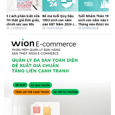
5 Cách phân biệt sữa
Bố mẹ tuổi Qúy Dậu
Tuổi Nhâm Thân 1992
TH thật giả đơn giản,
1993 sinh con năm
sinh con năm nào tốt?
chính xác sau 60s
nào tốt? Năm 2024 có
Tháng nào được mùa
17/08/2023
15/01/2024
03/06/2024
hợp tuổi?
sinh?