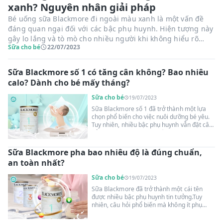
xanh? Nguyên nhân giải pháp
Bé uống sữa Blackmore đi ngoài màu xanh là một vấn đề
đáng quan ngại đối với các bậc phụ huynh. Hiện tượng này
gây lo lắng và tò mò cho nhiều người khi không hiểu rõ
Sữa cho bé
22/07/2023
nguyên nhân và cách giải quyết. Trong bài viết này, chúng
ta sẽ tìm hiểu lời giải đáp giúp bé hồi phục sức khỏe và cân
nhắc khi tiếp tục sử dụng sản phẩm này. Hãy cùng tìm hiểu
Sữa Blackmore số 1 có tăng cân không? Bao nhiêu
để bảo vệ sức khỏe cho bé yêu của chúng ta.
calo? Dành cho bé mấy tháng?
Sữa cho bé
19/07/2023
Sữa Blackmore số 1 đã trở thành một lựa
chọn phổ biến cho việc nuôi dưỡng bé yêu.
Tuy nhiên, nhiều bậc phụ huynh vẫn đặt câu
hỏi liệu sữa Blackmore số 1 có tăng cân
không? Để hiểu rõ hơn về sản phẩm này,
cùng Suangoainhap.com tìm hiểu về thành
Sữa Blackmore pha bao nhiêu độ là đúng chuẩn,
phần dinh dưỡng của sữa Blackmore số 1.
an toàn nhất?
Bài viết này sẽ cung cấp thông tin về lượng
calo có trong sữa Blackmore số 1 cũng như
Sữa cho bé
19/07/2023
độ tuổi phù hợp cho bé sử dụng sữa này.
Sữa Blackmore đã trở thành một cái tên
được nhiều bậc phụ huynh tin tưởng.Tuy
nhiên, câu hỏi phổ biến mà không ít phụ
huynh quan tâm là: "Sữa Blackmore pha
bao nhiêu độ?" Để giải đáp thắc mắc này,