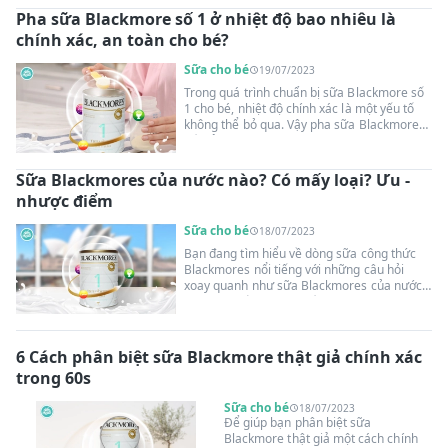
cùng Suangoainhap.com tìm hiểu cách pha
Pha sữa Blackmore số 1 ở nhiệt độ bao nhiêu là
sữa Blackmore đúng chuẩn, bảo toàn dưỡng
chính xác, an toàn cho bé?
chất để đảm bảo con yêu nhận được hấp
thụ dinh dưỡng tốt nhất từ sản phẩm này.
Sữa cho bé
19/07/2023
Trong quá trình chuẩn bị sữa Blackmore số
1 cho bé, nhiệt độ chính xác là một yếu tố
không thể bỏ qua. Vậy pha sữa Blackmore
số 1 ở nhiệt độ bao nhiêu là chính xác, an
toàn cho bé? Hãy cùng Suangoainhap.com
tìm hiểu vấn đề này trong bài viết dưới đây,
Sữa Blackmores của nước nào? Có mấy loại? Ưu -
để cung cấp thông tin chi tiết và đáng tin cậy
nhược điểm
giúp quý vị làm cha mẹ tự tin hơn trong việc
chăm sóc bé yêu!
Sữa cho bé
18/07/2023
Bạn đang tìm hiểu về dòng sữa công thức
Blackmores nổi tiếng với những câu hỏi
xoay quanh như sữa Blackmores của nước
nào? Có mấy loại? Có tốt không? Hiện tại,
Blackmores đã phát triển nhiều loại sữa
dành riêng cho các gia đình và độ tuổi khác
nhau. Để có cái nhìn tổng quan, cùng
6 Cách phân biệt sữa Blackmore thật giả chính xác
Suangoainha.com tìm hiểu các thông tin liên
trong 60s
quan thành phần, công dụng, giá bán,...để
có cái nhìn toàn diện nhất về sản phẩm này.
Sữa cho bé
18/07/2023
Để giúp bạn phân biệt sữa
Blackmore thật giả một cách chính