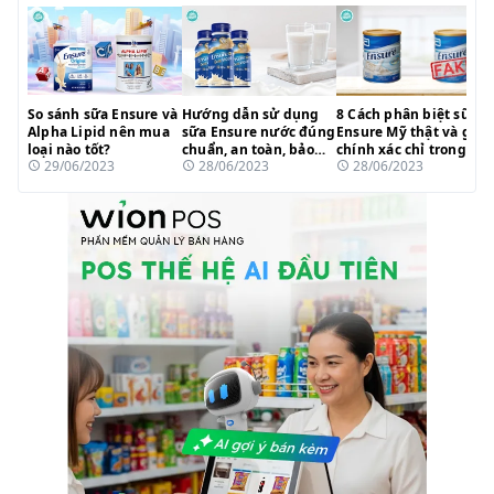
So sánh sữa Ensure và
Hướng dẫn sử dụng
8 Cách phân biệt sữa
Alpha Lipid nên mua
sữa Ensure nước đúng
Ensure Mỹ thật và giả
loại nào tốt?
chuẩn, an toàn, bảo
chính xác chỉ trong
29/06/2023
28/06/2023
28/06/2023
toàn dưỡng chất
80s