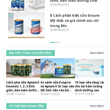
toàn, bảo toàn dưỡng chất
28/06/2023
8 Cách phân biệt sữa Ensure
Mỹ thật và giả chính xác chỉ
trong 80s
28/06/2023
BÀI VIẾT CÙNG CHUYÊN MỤC
Xem thêm
Cách pha sữa Aptamil
So sánh sữa Enspire
10 loại sữa tăng cân
Essensis 1, 2, 3 đơn
và Aptamil Úc loại nào
cho bé hàm lượng
giản, bảo toàn dưỡng
tốt hơn nên cho bé
dinh dưỡng cao
04/11/2022
04/11/2022
07/11/2022
chất
uống?
CÓ THỂ BẠN QUAN TÂM
Xem thêm