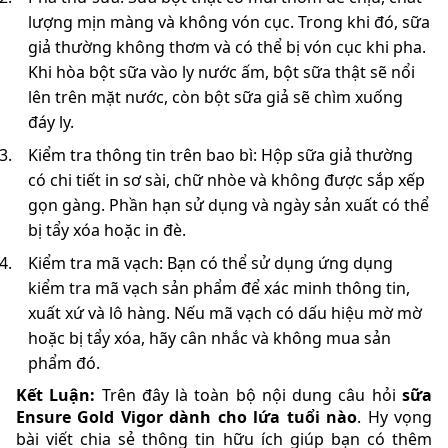
lượng mịn màng và không vón cục. Trong khi đó, sữa
giả thường không thơm và có thể bị vón cục khi pha.
Khi hòa bột sữa vào ly nước ấm, bột sữa thật sẽ nổi
lên trên mặt nước, còn bột sữa giả sẽ chìm xuống
đáy ly.
Kiểm tra thông tin trên bao bì: Hộp sữa giả thường
có chi tiết in sơ sài, chữ nhòe và không được sắp xếp
gọn gàng. Phần hạn sử dụng và ngày sản xuất có thể
bị tẩy xóa hoặc in đè.
Kiểm tra mã vạch: Bạn có thể sử dụng ứng dụng
kiểm tra mã vạch sản phẩm để xác minh thông tin,
xuất xứ và lô hàng. Nếu mã vạch có dấu hiệu mờ mờ
hoặc bị tẩy xóa, hãy cân nhắc và không mua sản
phẩm đó.
Kết Luận:
Trên đây là toàn bộ nội dung câu hỏi
sữa
Ensure Gold Vigor dành cho lứa tuổi nào
. Hy vọng
bài viết chia sẻ thông tin hữu ích giúp bạn có thêm