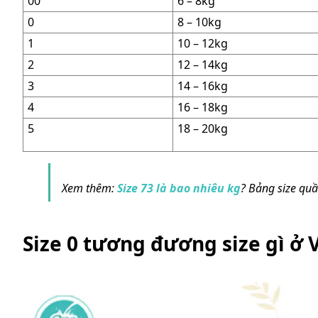
00
6 – 8kg
0
8 – 10kg
1
10 – 12kg
2
12 – 14kg
3
14 – 16kg
4
16 – 18kg
5
18 – 20kg
Xem thêm:
Size 73 là bao nhiêu kg
? Bảng size qu
Size 0 tương đương size gì ở