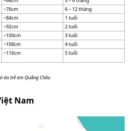
~68cm
3 – 6 tháng
~76cm
6 – 12 tháng
~84cm
1 tuổi
~92cm
2 tuổi
~100cm
3 tuổi
~108cm
4 tuổi
~116cm
5 tuổi
ần áo trẻ em Quảng Châu
 Việt Nam