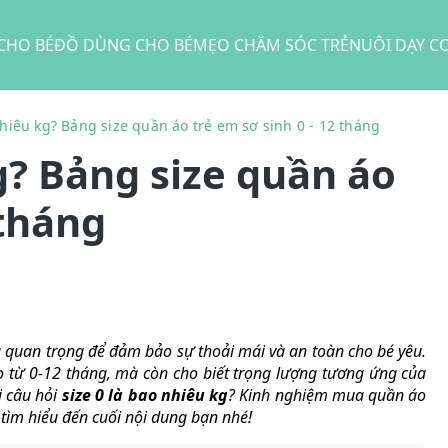
CHO BÉ
ĐỒ DÙNG CHO BÉ
MẸO CHĂM SÓC TRẺ
NUÔI DẠY C
nhiêu kg? Bảng size quần áo trẻ em sơ sinh 0 - 12 tháng
g? Bảng size quần áo
 tháng
ều quan trọng để đảm bảo sự thoải mái và an toàn cho bé yêu.
áo từ 0-12 tháng, mà còn cho biết trọng lượng tương ứng của
ời câu hỏi
size 0 là bao nhiêu kg
? Kinh nghiệm mua quần áo
tìm hiểu đến cuối nội dung bạn nhé!