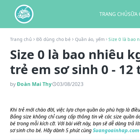
TRANG CHỦ
SỮA 
Trang chủ
Đồ dùng cho bé
Quần áo, yếm
Size 0 là bao 
Size 0 là bao nhiêu k
trẻ em sơ sinh 0 - 12
by
Đoàn Mai Thy
03/08/2023
Khi trẻ mới chào đời, việc lựa chọn quần áo phù hợp là đi
Bảng size không chỉ cung cấp thông tin về các size quần 
bé trong mỗi kích cỡ. Với bài viết này, bạn sẽ dễ dàng trả l
sơ sinh cho bé. Hãy dành 5 phút cùng
Suangoainhap.com