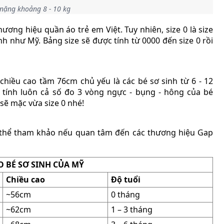
 nặng khoảng 8 - 10 kg
hương hiệu quần áo trẻ em Việt. Tuy nhiên, size 0 là size
h như Mỹ. Bảng size sẽ được tính từ 0000 đến size 0 rồi
 chiều cao tầm 76cm chủ yếu là các bé sơ sinh từ 6 - 12
 tính luôn cả số đo 3 vòng ngực - bụng - hông của bé
 sẽ mặc vừa size 0 nhé!
ó thể tham khảo nếu quan tâm đến các thương hiệu Gap
O BÉ SƠ SINH CỦA MỸ
Chiều cao
Độ tuổi
~56cm
0 tháng
~62cm
1 – 3 tháng