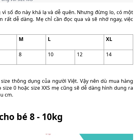
ng vì số đo này khá lạ và dễ quên. Nhưng đừng lo, có một
m rất dễ dàng. Mẹ chỉ cần đọc qua và sẽ nhớ ngay, việc
M
L
XL
8
10
12
14
g size thông dụng của người Việt. Vậy nên dù mua hàng
o size 0 hoặc size XXS mẹ cũng sẽ dễ dàng hình dung ra
êu cm.
cho bé 8 - 10kg