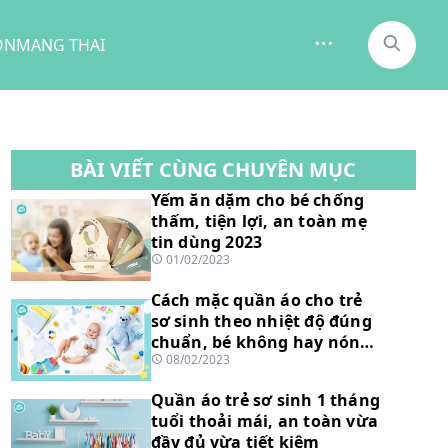
ON
MANG THAI
BÀI VIẾT CÙNG CHUYÊN MỤC
Yếm ăn dặm cho bé chống
thấm, tiện lợi, an toàn mẹ
tin dùng 2023
01/02/2023
Cách mặc quần áo cho trẻ
sơ sinh theo nhiệt độ đúng
chuẩn, bé không hay nóng
08/02/2023
lạnh
Quần áo trẻ sơ sinh 1 tháng
tuổi thoải mái, an toàn vừa
đầy đủ vừa tiết kiệm