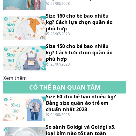
27/03/2023
Size 160 cho bé bao nhiêu
kg? Cách lựa chọn quần áo
phù hợp
28/07/2023
Size 150 cho bé bao nhiêu
kg? Cách lựa chọn quần áo
phù hợp
28/07/2023
Xem thêm
CÓ THỂ BẠN QUAN TÂM
Size 60 cho bé bao nhiêu kg?
Bảng size quần áo trẻ em
chuẩn nhất 2023
04/08/2023
So sánh Goldgi và Goldgi x5,
loại bỉm nào tốt an toàn