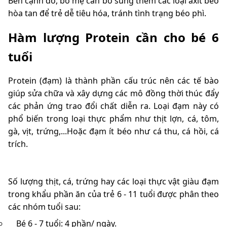
Bên cạnh đó, bố mẹ cần bổ sung thêm các loại axit béo
hòa tan để trẻ dễ tiêu hóa, tránh tình trạng béo phì.
Hàm lượng Protein cần cho bé 6
tuổi
Protein (đạm) là thành phần cấu trúc nên các tế bào
giúp sửa chữa và xây dựng các mô đồng thời thúc đẩy
các phản ứng trao đổi chất diễn ra. Loại đạm này có
phổ biến trong loại thực phẩm như thịt lợn, cá, tôm,
gà, vịt, trứng,...Hoặc đạm ít béo như cá thu, cá hồi, cá
trích.
Số lượng thịt, cá, trứng hay các loại thực vật giàu đạm
trong khẩu phần ăn của trẻ 6 - 11 tuổi được phân theo
các nhóm tuổi sau:
Bé 6 - 7 tuổi: 4 phần/ ngày.