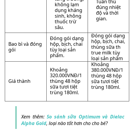
Tuân thủ
không lạm
đúng nhiệt
dụng kháng
độ và thời
sinh, không
gian.
thuốc trừ
sâu.
Đóng gói dạng
Đóng gói dạng
hộp, bịch, chai,
Bao bì và đóng
hộp, bịch, chai
thùng sữa th
gói
tùy loại sản
true milk tùy
phẩm.
loại sản phẩm
Khoảng
Khoảng
380.000VNĐ/1
320.000VNĐ/1
thùng 48 hộp
Giá thành
thùng 48 hộp
sữa tươi tiệt
sữa tươi tiệt
trùng 180ml.
trùng 180ml.
Xem thêm:
So sánh sữa Optimum và Dielac
Alpha Gold
, loại nào tốt hơn cho cho bé?