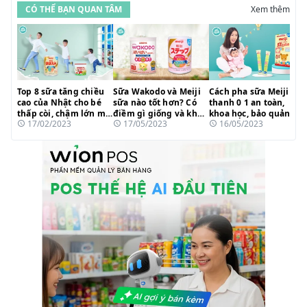
CÓ THỂ BẠN QUAN TÂM
Xem thêm
Top 8 sữa tăng chiều
Sữa Wakodo và Meiji
Cách pha sữa Meiji
cao của Nhật cho bé
sữa nào tốt hơn? Có
thanh 0 1 an toàn,
thấp còi, chậm lớn mẹ
điềm gì giống và khác
khoa học, bảo quản
17/02/2023
17/05/2023
16/05/2023
tin dùng 2023
nhau?
dưỡng chất