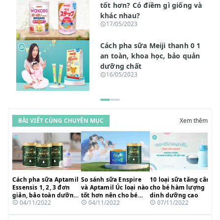
tốt hơn? Có điềm gì giống và
khác nhau?
17/05/2023
Cách pha sữa Meiji thanh 0 1
an toàn, khoa học, bảo quản
dưỡng chất
16/05/2023
BÀI VIẾT CÙNG CHUYÊN MỤC
Xem thêm
Cách pha sữa Aptamil
So sánh sữa Enspire
10 loại sữa tăng cân
Essensis 1, 2, 3 đơn
và Aptamil Úc loại nào
cho bé hàm lượng
giản, bảo toàn dưỡng
tốt hơn nên cho bé
dinh dưỡng cao
04/11/2022
04/11/2022
07/11/2022
chất
uống?