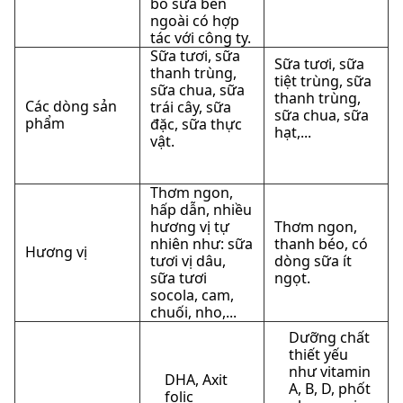
bò sữa bên
ngoài có hợp
tác với công ty.
Sữa tươi, sữa
Sữa tươi, sữa
thanh trùng,
tiệt trùng, sữa
sữa chua, sữa
thanh trùng,
Các dòng sản
trái cây, sữa
sữa chua, sữa
phẩm
đặc, sữa thực
hạt,...
vật.
Thơm ngon,
hấp dẫn, nhiều
hương vị tự
Thơm ngon,
nhiên như: sữa
thanh béo, có
Hương vị
tươi vị dâu,
dòng sữa ít
sữa tươi
ngọt.
socola, cam,
chuối, nho,...
Dưỡng chất
thiết yếu
như vitamin
DHA, Axit
A, B, D, phốt
folic