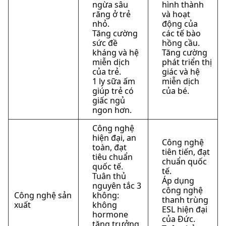
ngừa sâu
hình thành
răng ở trẻ
và hoạt
nhỏ.
động của
Tăng cường
các tế bào
sức đề
hồng cầu.
kháng và hệ
Tăng cường
miễn dịch
phát triển thị
của trẻ.
giác và hệ
1 ly sữa ấm
miễn dịch
giúp trẻ có
của bé.
giấc ngủ
ngon hơn.
Công nghệ
hiện đại, an
Công nghệ
toàn, đạt
tiên tiến, đạt
tiêu chuẩn
chuẩn quốc
quốc tế.
tế.
Tuân thủ
Áp dụng
nguyên tắc 3
công nghệ
Công nghệ sản
không:
thanh trùng
xuất
không
ESL hiện đại
hormone
của Đức.
tăng trưởng,