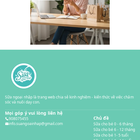
Sữa ngoại nhập là trang web chia sẻ kinh nghiệm - kiến thức về việc chăm
sóc và nuôi dạy con.
Mọi góp ý vui lòng liên hệ
Chủ đề
908075455
info.suangoainhap@gmail.com
Sữa cho bé 0 - 6 tháng
Sữa cho bé 6 - 12 tháng
Sữa cho bé 1- 5 tuổi