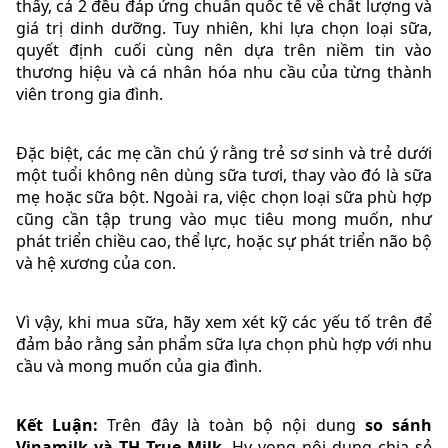
thấy, cả 2 đều đáp ứng chuẩn quốc tế về chất lượng và
giá trị dinh dưỡng. Tuy nhiên, khi lựa chọn loại sữa,
quyết định cuối cùng nên dựa trên niềm tin vào
thương hiệu và cá nhân hóa nhu cầu của từng thành
viên trong gia đình.
Đặc biệt, các mẹ cần chú ý rằng trẻ sơ sinh và trẻ dưới
một tuổi không nên dùng sữa tươi, thay vào đó là sữa
mẹ hoặc sữa bột. Ngoài ra, việc chọn loại sữa phù hợp
cũng cần tập trung vào mục tiêu mong muốn, như
phát triển chiều cao, thể lực, hoặc sự phát triển não bộ
và hệ xương của con.
Vì vậy, khi mua sữa, hãy xem xét kỹ các yếu tố trên để
đảm bảo rằng sản phẩm sữa lựa chọn phù hợp với nhu
cầu và mong muốn của gia đình.
Kết Luận:
Trên đây là toàn bộ nội dung
so sánh
Vinamilk và TH True Milk
. Hy vọng nội dung chia sẻ