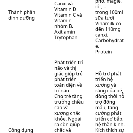
pho, magie,
Canxi và
iốt,...
Vitamin D
Thành phần
trong 100ml
Vitamin C và
dinh dưỡng
sữa tươi
Vitamin
Vinamilk có
nhóm B.
đến 110mg
Axit amin
canxi.
Trytophan
Carbohydrat
e.
Protein
Phát triển trí
não và thị
giác giúp trẻ
Hỗ trợ phát
phát triển
triển hệ
toàn diện về
xương và
trí não.
răng của bé,
Cho trẻ tăng
đồng thời hỗ
trưởng chiều
trợ đông
cao và
máu, tăng
xương chắc
cường phát
khỏe. Ngoài
triển cơ bắp,
ra còn giúp
hệ thần kinh.
Công dụng
chắc và
Kích thích sự