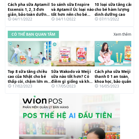
Cách pha sữa Aptamil
So sánh sữa Enspire
10 loại sữa tăng cân
Essensis 1, 2, 3 đơn
và Aptamil Úc loại nào
cho bé hàm lượng
giản, bảo toàn dưỡng
tốt hơn nên cho bé
dinh dưỡng cao
04/11/2022
04/11/2022
07/11/2022
chất
uống?
CÓ THỂ BẠN QUAN TÂM
Xem thêm
Top 8 sữa tăng chiều
Sữa Wakodo và Meiji
Cách pha sữa Meiji
cao của Nhật cho bé
sữa nào tốt hơn? Có
thanh 0 1 an toàn,
thấp còi, chậm lớn mẹ
điềm gì giống và khác
khoa học, bảo quản
17/02/2023
17/05/2023
16/05/2023
tin dùng 2023
nhau?
dưỡng chất