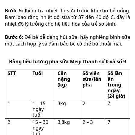
Bước 5:
Kiểm tra nhiệt độ sữa trước khi cho bé uống.
Đảm bảo rằng nhiệt độ sữa từ 37 đến 40 độ C, đây là
nhiệt độ lý tưởng cho hệ tiêu hóa của trẻ sơ sinh.
Bước 6:
Để bé dễ dàng hút sữa, hãy nghiêng bình sữa
một cách hợp lý và đảm bảo bé có thể bú thoải mái.
Bảng liều lượng pha sữa Meiji thanh số 0 và số 9
STT
Tuổi
Cân
Số viên
Số lần
nặng
sữa/lần
ăn
(kg)
pha
trong
ngày
(24 giờ)
1
1 – 15
3kg
2
7
ngày
tuổi
2
15 – 30
3,8kg
2 – 3
7
ngày
tuổi