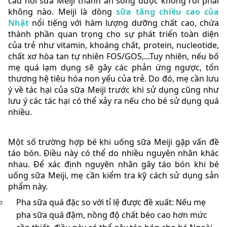
câu hỏi sữa Meiji thanh ăn sống được không rồi phải
không nào. Meiji là dòng
sữa tăng chiều cao của
Nhật
nổi tiếng với hàm lượng dưỡng chất cao, chứa
thành phần quan trọng cho sự phát triển toàn diện
của trẻ như vitamin, khoáng chất, protein, nucleotide,
chất xơ hòa tan tự nhiên FOS/GOS,...Tuy nhiên, nếu bố
mẹ quá lạm dụng sẽ gây các phản ứng ngược, tổn
thương hệ tiêu hóa non yếu của trẻ. Do đó, mẹ cần lưu
ý về tác hại của sữa Meiji trước khi sử dụng cũng như
lưu ý các tác hại có thể xảy ra nếu cho bé sử dụng quá
nhiều.
Một số trường hợp bé khi uống sữa Meiji gặp vấn đề
táo bón. Điều này có thể do nhiều nguyên nhân khác
nhau. Để xác định nguyên nhân gây táo bón khi bé
uống sữa Meiji, mẹ cần kiểm tra kỹ cách sử dụng sản
phẩm này.
Pha sữa quá đặc so với tỉ lệ được đề xuất: Nếu mẹ
pha sữa quá đậm, nồng độ chất béo cao hơn mức