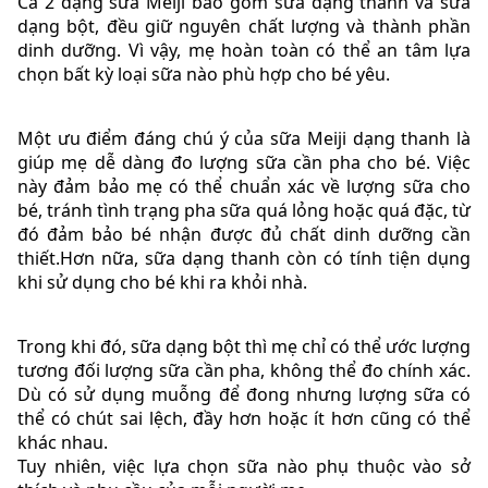
Cả 2 dạng sữa Meiji bao gồm sữa dạng thanh và sữa
dạng bột, đều giữ nguyên chất lượng và thành phần
dinh dưỡng. Vì vậy, mẹ hoàn toàn có thể an tâm lựa
chọn bất kỳ loại sữa nào phù hợp cho bé yêu.
Một ưu điểm đáng chú ý của sữa Meiji dạng thanh là
giúp mẹ dễ dàng đo lượng sữa cần pha cho bé. Việc
này đảm bảo mẹ có thể chuẩn xác về lượng sữa cho
bé, tránh tình trạng pha sữa quá lỏng hoặc quá đặc, từ
đó đảm bảo bé nhận được đủ chất dinh dưỡng cần
thiết.Hơn nữa, sữa dạng thanh còn có tính tiện dụng
khi sử dụng cho bé khi ra khỏi nhà.
Trong khi đó, sữa dạng bột thì mẹ chỉ có thể ước lượng
tương đối lượng sữa cần pha, không thể đo chính xác.
Dù có sử dụng muỗng để đong nhưng lượng sữa có
thể có chút sai lệch, đầy hơn hoặc ít hơn cũng có thể
khác nhau.
Tuy nhiên, việc lựa chọn sữa nào phụ thuộc vào sở