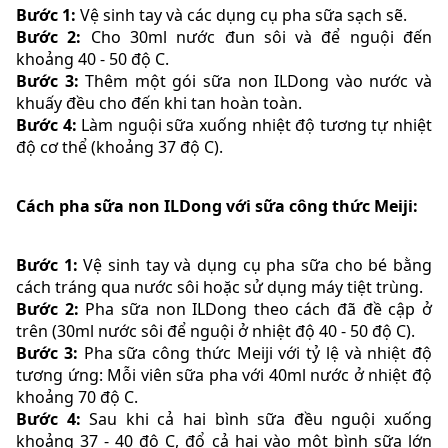
Bước 1:
Vệ sinh tay và các dụng cụ pha sữa sạch sẽ.
Bước 2:
Cho 30ml nước đun sôi và để nguội đến
khoảng 40 - 50 độ C.
Bước 3:
Thêm một gói sữa non ILDong vào nước và
khuấy đều cho đến khi tan hoàn toàn.
Bước 4:
Làm nguội sữa xuống nhiệt độ tương tự nhiệt
độ cơ thể (khoảng 37 độ C).
Cách pha sữa non ILDong với sữa công thức Meiji:
Bước 1:
Vệ sinh tay và dụng cụ pha sữa cho bé bằng
cách tráng qua nước sôi hoặc sử dụng máy tiệt trùng.
Bước 2:
Pha sữa non ILDong theo cách đã đề cập ở
trên (30ml nước sôi để nguội ở nhiệt độ 40 - 50 độ C).
Bước 3:
Pha sữa công thức Meiji với tỷ lệ và nhiệt độ
tương ứng: Mỗi viên sữa pha với 40ml nước ở nhiệt độ
khoảng 70 độ C.
Bước 4:
Sau khi cả hai bình sữa đều nguội xuống
khoảng 37 - 40 độ C, đổ cả hai vào một bình sữa lớn