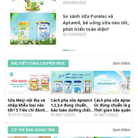
02/08/2023
So sánh sữa Purelac và
Aptamil, bé uống sữa nào tốt,
phát triển toàn diện?
13/04/2023
BÀI VIẾT CÙNG CHUYÊN MỤC
Xem thêm
Sữa Meiji nội địa và
Cách pha sữa Aptamil
Cách pha sữa Aptamil
nhập khẩu loại nào
1,2,3,4 đúng chuẩn,
Úc đúng chuẩn là gì?
tốt? 5 Tiêu chí đánh
bảo toàn dưỡng chất
Thời gian bảo quản ra
01/11/2022
04/11/2022
04/11/2022
giá
cho bé
sao?
CÓ THỂ BẠN QUAN TÂM
Xem thêm