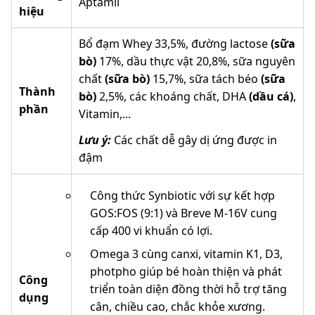
Aptamil
hiệu
Bổ đạm Whey 33,5%, đường lactose
(sữa
bò)
17%, dầu thực vật 20,8%, sữa nguyên
chất
(sữa bò)
15,7%, sữa tách béo
(sữa
Thành
bò)
2,5%, các khoáng chất, DHA
(dầu cá)
,
phần
Vitamin,...
Lưu ý:
Các chất dễ gây dị ứng được in
đậm
Công thức
Synbiotic với sự kết hợp
GOS:FOS (9:1) và Breve M-16V cung
cấp 400 vi khuẩn có lợi.
Omega 3 cùng canxi, vitamin K1, D3,
photpho giúp bé hoàn thiện và phát
Công
triển toàn diện đồng thời hỗ trợ tăng
dụng
cân, chiều cao, chắc khỏe xương.