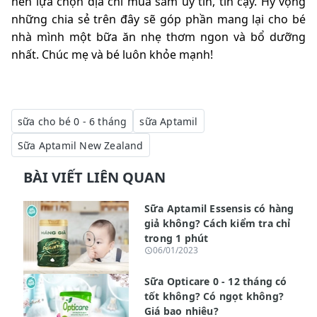
nên lựa chọn địa chỉ mua sắm uy tín, tin cậy. Hy vọng
những chia sẻ trên đây sẽ góp phần mang lại cho bé
nhà mình một bữa ăn nhẹ thơm ngon và bổ dưỡng
nhất. Chúc mẹ và bé luôn khỏe mạnh!
sữa cho bé 0 - 6 tháng
sữa Aptamil
Sữa Aptamil New Zealand
BÀI VIẾT LIÊN QUAN
Sữa Aptamil Essensis có hàng
giả không? Cách kiểm tra chỉ
trong 1 phút
06/01/2023
Sữa Opticare 0 - 12 tháng có
tốt không? Có ngọt không?
Giá bao nhiêu?