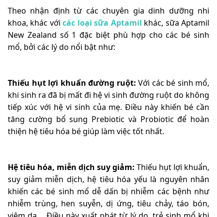
Theo nhận định từ các chuyên gia dinh dưỡng nhi
khoa, khác với
các loại sữa Aptamil
khác, sữa Aptamil
New Zealand số 1 đặc biệt phù hợp cho các bé sinh
mổ, bởi các lý do nổi bật như:
Thiếu hụt lợi khuẩn đường ruột:
Với các bé sinh mổ,
khi sinh ra đã bị mất đi hệ vi sinh đường ruột do không
tiếp xúc với hệ vi sinh của mẹ. Điều này khiến bé cần
tăng cường bổ sung Prebiotic và Probiotic để hoàn
thiện hệ tiêu hóa bé giúp làm việc tốt nhất.
Hệ tiêu hóa, miễn dịch suy giảm:
Thiếu hụt lợi khuẩn,
suy giảm miễn dịch, hệ tiêu hóa yếu là nguyên nhân
khiến các bé sinh mổ dễ dấn bị nhiễm các bệnh như
nhiễm trùng, hen suyễn, dị ứng, tiêu chảy, táo bón,
viêm da,....Điều này xuất phát từ lý do, trẻ sinh mổ khi