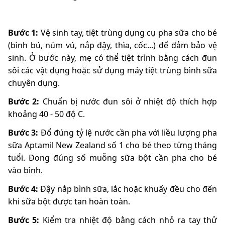
Bước 1:
Vệ sinh tay, tiệt trùng dụng cụ pha sữa cho bé
(bình bú, núm vú, nắp đậy, thìa, cốc...) để đảm bảo vệ
sinh. Ở bước này, mẹ có thể tiệt trình bằng cách đun
sôi các vật dụng hoặc sử dụng máy tiệt trùng bình sữa
chuyên dụng.
Bước 2:
Chuẩn bị nước đun sôi ở nhiệt độ thích hợp
khoảng 40 - 50 độ C.
Bước 3:
Đổ đúng tỷ lệ nước cần pha với liều lượng pha
sữa Aptamil New Zealand số 1 cho bé theo từng tháng
tuổi. Đong đúng số muỗng sữa bột cần pha cho bé
vào bình.
Bước 4:
Đậy nắp bình sữa, lắc hoặc khuấy đều cho đến
khi sữa bột được tan hoàn toàn.
Bước 5:
Kiểm tra nhiệt độ bằng cách nhỏ ra tay thử