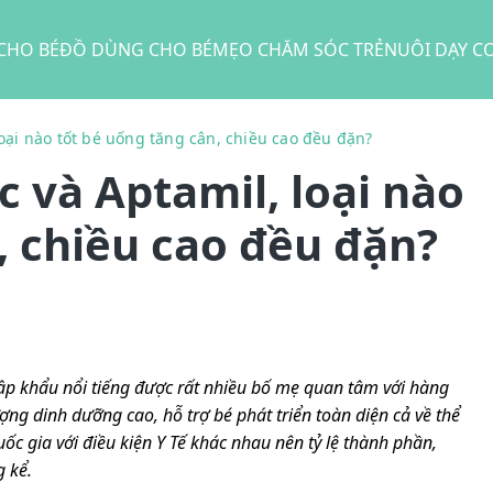
CHO BÉ
ĐỒ DÙNG CHO BÉ
MẸO CHĂM SÓC TRẺ
NUÔI DẠY C
loại nào tốt bé uống tăng cân, chiều cao đều đặn?
c và Aptamil, loại nào
, chiều cao đều đặn?
ập khẩu nổi tiếng được rất nhiều bố mẹ quan tâm với hàng
ợng dinh dưỡng cao, hỗ trợ bé phát triển toàn diện cả về thể
quốc gia với điều kiện Y Tế khác nhau nên tỷ lệ thành phần,
g kể.