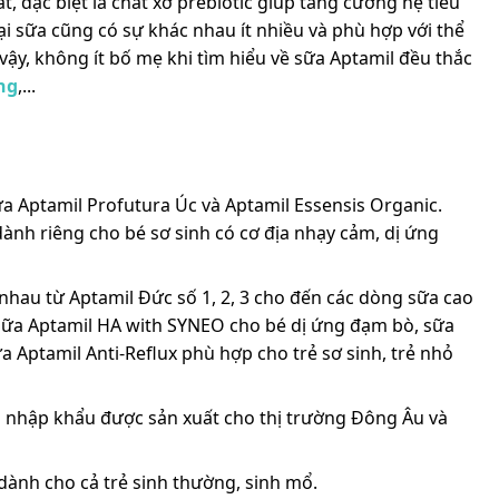
 đặc biệt là chất xơ prebiotic giúp tăng cường hệ tiêu
i sữa cũng có sự khác nhau ít nhiều và phù hợp với thể
vậy, không ít bố mẹ khi tìm hiểu về sữa Aptamil đều thắc
ng
,...
a Aptamil Profutura Úc và Aptamil Essensis Organic.
dành riêng cho bé sơ sinh có cơ địa nhạy cảm, dị ứng
nhau từ Aptamil Đức số 1, 2, 3 cho đến các dòng sữa cao
 Sữa Aptamil HA with SYNEO
cho bé dị ứng đạm bò, sữa
a Aptamil Anti-Reflux phù hợp cho trẻ sơ sinh, trẻ nhỏ
h nhập khẩu được sản xuất cho thị trường Đông Âu và
ành cho cả trẻ sinh thường, sinh mổ.