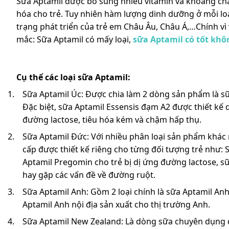
Sữa Aptamil được bổ sung nhiều vitamin và khoáng chất,
hóa cho trẻ. Tuy nhiên hàm lượng dinh dưỡng ở mỗi loạ
trạng phát triển của trẻ em Châu Âu, Châu Á,…Chính vì 
mắc: Sữa Aptamil có mấy loại,
sữa Aptamil có tốt khô
Cụ thể các loại sữa Aptamil:
Sữa Aptamil Úc: Được chia làm 2 dòng sản phẩm là sữ
Đặc biệt, sữa Aptamil Essensis đạm A2 được thiết kế 
đường lactose, tiêu hóa kém và chậm hấp thụ.
Sữa Aptamil Đức: Với nhiều phân loại sản phẩm khác 
cấp được thiết kế riêng cho từng đối tượng trẻ như:
Ap
tamil Pregomin cho trẻ bị dị ứng đường lactose, sữ
hay gặp các vấn đề về đường ruột.
Sữa Aptamil Anh: Gồm 2 loại chính là sữa Aptamil An
Aptamil Anh nội địa sản xuất cho thị trường Anh.
Sữa Aptamil New Zealand:
Là dòng sữa chuyên dụng d