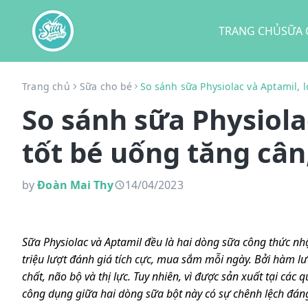
TRANG CHỦ
SỮA 
Trang chủ
Sữa cho bé
So sánh sữa Physiolac và Aptamil, 
So sánh sữa Physiola
tốt bé uống tăng cân
by
Đoàn Mai Thy
14/04/2023
Sữa Physiolac và Aptamil đều là hai dòng sữa công thức nh
triệu lượt đánh giá tích cực, mua sắm mỗi ngày. Bởi hàm lư
chất, não bộ và thị lực. Tuy nhiên, vì được sản xuất tại các 
công dụng giữa hai dòng sữa bột này có sự chênh lệch đán