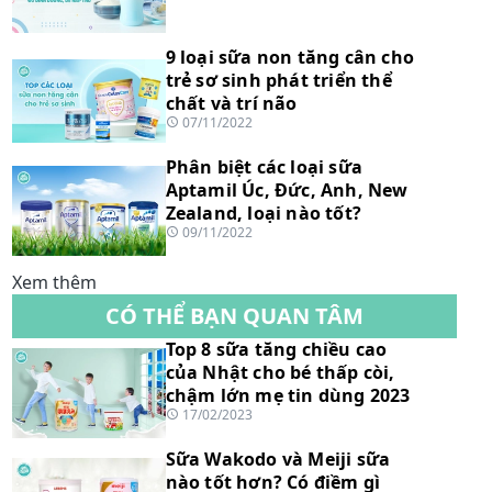
9 loại sữa non tăng cân cho
trẻ sơ sinh phát triển thể
chất và trí não
07/11/2022
Phân biệt các loại sữa
Aptamil Úc, Đức, Anh, New
Zealand, loại nào tốt?
09/11/2022
Xem thêm
CÓ THỂ BẠN QUAN TÂM
Top 8 sữa tăng chiều cao
của Nhật cho bé thấp còi,
chậm lớn mẹ tin dùng 2023
17/02/2023
Sữa Wakodo và Meiji sữa
nào tốt hơn? Có điềm gì