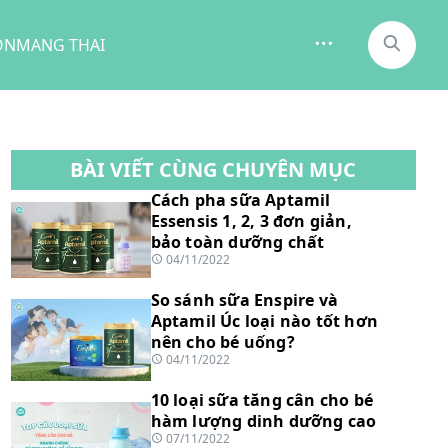
ON
MANG THAI
BÀI VIẾT CÙNG CHUYÊN MỤC
Cách pha sữa Aptamil
Essensis 1, 2, 3 đơn giản,
bảo toàn dưỡng chất
04/11/2022
So sánh sữa Enspire và
Aptamil Úc loại nào tốt hơn
nên cho bé uống?
04/11/2022
10 loại sữa tăng cân cho bé
hàm lượng dinh dưỡng cao
07/11/2022