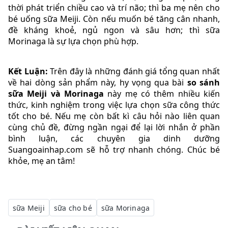
thời phát triển chiều cao và trí não; thì ba mẹ nên cho
bé uống sữa Meiji. Còn nếu muốn bé tăng cân nhanh,
đề kháng khoẻ, ngủ ngon và sâu hơn; thì sữa
Morinaga là sự lựa chọn phù hợp.
Kết Luận:
Trên đây là những đánh giá tổng quan nhất
về hai dòng sản phẩm này, hy vọng qua bài
so sánh
sữa Meiji và Morinaga
này mẹ có thêm nhiều kiến
thức, kinh nghiệm trong việc lựa chọn sữa công thức
tốt cho bé. Nếu mẹ còn bất kì câu hỏi nào liên quan
cùng chủ đề, đừng ngần ngại để lại lời nhắn ở phần
bình luận, các chuyên gia dinh dưỡng
Suangoainhap.com sẽ hỗ trợ nhanh chóng. Chúc bé
khỏe, mẹ an tâm!
sữa Meiji
sữa cho bé
sữa Morinaga