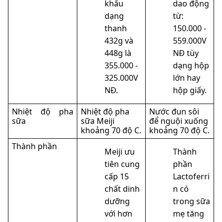
khẩu
dao động
dạng
từ:
thanh
150.000 -
432g và
559.000V
448g là
NĐ tùy
355.000 -
dạng hộp
325.000V
lớn hay
NĐ.
hộp giấy.
Nhiệt độ pha
Nhiệt độ pha
Nước đun sôi
sữa
sữa Meiji
để nguội xuống
khoảng 70 độ C.
khoảng 70 độ C.
Thành phần
Meiji ưu
Thành
tiên cung
phần
cấp 15
Lactoferri
chất dinh
n có
dưỡng
trong sữa
với hơn
mẹ tăng