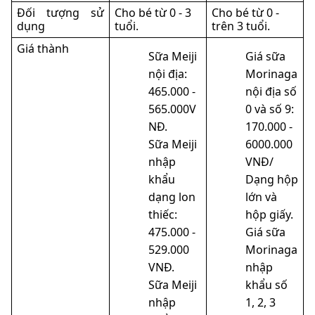
Đối tượng sử
Cho bé từ 0 - 3
Cho bé từ 0 -
dụng
tuổi.
trên 3 tuổi.
Giá thành
Sữa Meiji
Giá sữa
nội địa:
Morinaga
465.000 -
nội địa số
565.000V
0 và số 9:
NĐ.
170.000 -
Sữa Meiji
6000.000
nhập
VNĐ/
khẩu
Dạng hộp
dạng lon
lớn và
thiếc:
hộp giấy.
475.000 -
Giá sữa
529.000
Morinaga
VNĐ.
nhập
Sữa Meiji
khẩu số
nhập
1, 2, 3