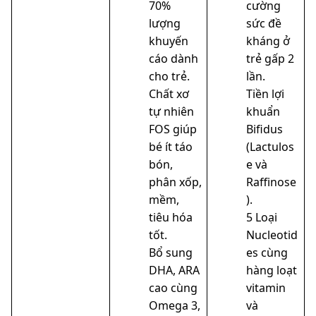
70%
cường
lượng
sức đề
khuyến
kháng ở
cáo dành
trẻ gấp 2
cho trẻ.
lần.
Chất xơ
Tiền lợi
tự nhiên
khuẩn
FOS giúp
Bifidus
bé ít táo
(Lactulos
bón,
e và
phân xốp,
Raffinose
mềm,
).
tiêu hóa
5 Loại
tốt.
Nucleotid
Bổ sung
es cùng
DHA, ARA
hàng loạt
cao cùng
vitamin
Omega 3,
và