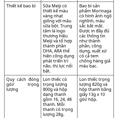
Thiết kế bao bì
Sữa Meiji có
Bao bì sản
thiết kế màu
phẩm Morinaga
vàng nhạt
có hình ảnh ngộ
giống với màu
nghĩnh, màu
sữa bột. Trung
sắc bắt mắt.
tâm là logo
Được in đầy đủ
thương hiệu
các thông tin
Meiji và tổ hợp
như thành
thành phần
phần, công
DHA, ARA thể
dụng, xuất xứ
hiện công dụng
có cả tem
phát triển trí
chống hàng giả
não, thị lực nổi
màu bạc.
bật.
Quy cách đóng
Lon thiếc có
Lon thiếc trọng
gói/ trọng
trọng lượng
lượng 820g và
lượng
800g và hộp
hộp thanh bằng
dạng thanh
giấy 13g x 10
gồm 16, 24, 48
gói/ hộp.
thanh. Mỗi
thanh có trọng
lượng 28g.