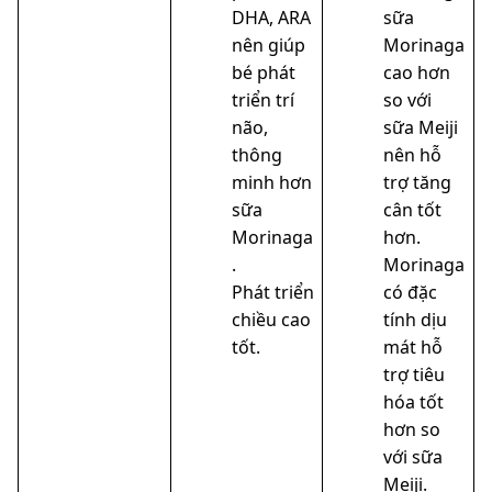
DHA, ARA
sữa
nên giúp
Morinaga
bé phát
cao hơn
triển trí
so với
não,
sữa Meiji
thông
nên hỗ
minh hơn
trợ tăng
sữa
cân tốt
Morinaga
hơn.
.
Morinaga
Phát triển
có đặc
chiều cao
tính dịu
tốt.
mát hỗ
trợ tiêu
hóa tốt
hơn so
với sữa
Meiji.