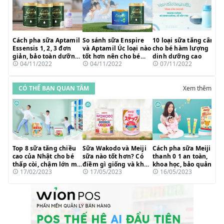
Cách pha sữa Aptamil
So sánh sữa Enspire
10 loại sữa tăng cân
Essensis 1, 2, 3 đơn
và Aptamil Úc loại nào
cho bé hàm lượng
giản, bảo toàn dưỡng
tốt hơn nên cho bé
dinh dưỡng cao
04/11/2022
04/11/2022
07/11/2022
chất
uống?
CÓ THỂ BẠN QUAN TÂM
Xem thêm
Top 8 sữa tăng chiều
Sữa Wakodo và Meiji
Cách pha sữa Meiji
cao của Nhật cho bé
sữa nào tốt hơn? Có
thanh 0 1 an toàn,
thấp còi, chậm lớn mẹ
điềm gì giống và khác
khoa học, bảo quản
17/02/2023
17/05/2023
16/05/2023
tin dùng 2023
nhau?
dưỡng chất