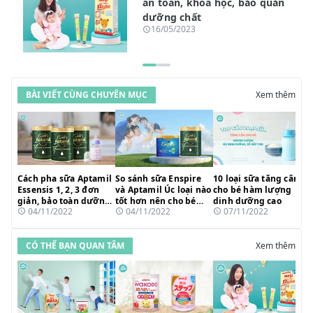
an toàn, khoa học, bảo quản
dưỡng chất
16/05/2023
BÀI VIẾT CÙNG CHUYÊN MỤC
Xem thêm
Cách pha sữa Aptamil
So sánh sữa Enspire
10 loại sữa tăng cân
Essensis 1, 2, 3 đơn
và Aptamil Úc loại nào
cho bé hàm lượng
giản, bảo toàn dưỡng
tốt hơn nên cho bé
dinh dưỡng cao
04/11/2022
04/11/2022
07/11/2022
chất
uống?
CÓ THỂ BẠN QUAN TÂM
Xem thêm