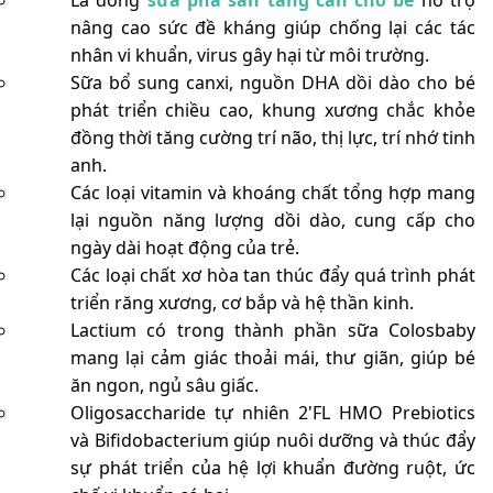
Là dòng
sữa pha sẵn tăng cân cho bé
hỗ trợ
nâng cao sức đề kháng giúp chống lại các tác
nhân vi khuẩn, virus gây hại từ môi trường.
Sữa bổ sung canxi, nguồn DHA dồi dào cho bé
phát triển chiều cao, khung xương chắc khỏe
đồng thời tăng cường trí não, thị lực, trí nhớ tinh
anh.
Các loại vitamin và khoáng chất tổng hợp mang
lại nguồn năng lượng dồi dào, cung cấp cho
ngày dài hoạt động của trẻ.
Các loại chất xơ hòa tan thúc đẩy quá trình phát
triển răng xương, cơ bắp và hệ thần kinh.
Lactium có trong thành phần sữa Colosbaby
mang lại cảm giác thoải mái, thư giãn, giúp bé
ăn ngon, ngủ sâu giấc.
Oligosaccharide tự nhiên 2'FL HMO Prebiotics
và Bifidobacterium giúp nuôi dưỡng và thúc đẩy
sự phát triển của hệ lợi khuẩn đường ruột, ức