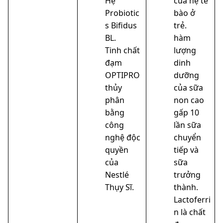
Hệ
của hệ tế
Probiotic
bào ở
s Bifidus
trẻ.
BL.
hàm
Tinh chất
lượng
đạm
dinh
OPTIPRO
dưỡng
thủy
của sữa
phân
non cao
bằng
gấp 10
công
lần sữa
nghệ độc
chuyển
quyền
tiếp và
của
sữa
Nestlé
trưởng
Thụy Sĩ.
thành.
Lactoferri
n là chất