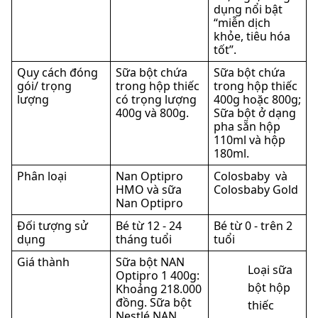
dụng nổi bật
“miễn dịch
khỏe, tiêu hóa
tốt”.
Quy cách đóng
Sữa bột chứa
Sữa bột chứa
gói/ trọng
trong hộp thiếc
trong hộp thiếc
lượng
có trọng lượng
400g hoặc 800g;
400g và 800g.
Sữa bột ở dạng
pha sẵn hộp
110ml và hộp
180ml.
Phân loại
Nan Optipro
Colosbaby và
HMO và sữa
Colosbaby Gold
Nan Optipro
Đối tượng sử
Bé từ 12 - 24
Bé từ 0 - trên 2
dụng
tháng tuổi
tuổi
Giá thành
Sữa bột NAN
Loại sữa
Optipro 1 400g:
bột hộp
Khoảng 218.000
đồng. Sữa bột
thiếc
Nestlé NAN