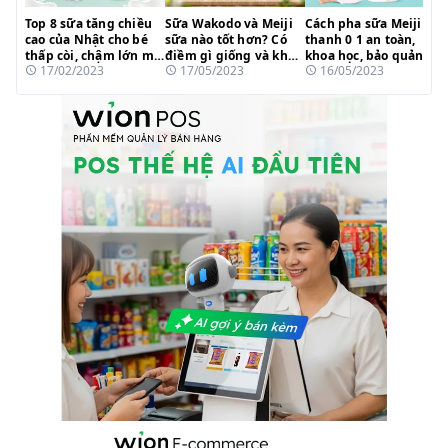
Top 8 sữa tăng chiều
Sữa Wakodo và Meiji
Cách pha sữa Meiji
cao của Nhật cho bé
sữa nào tốt hơn? Có
thanh 0 1 an toàn,
thấp còi, chậm lớn mẹ
điềm gì giống và khác
khoa học, bảo quản
17/02/2023
17/05/2023
16/05/2023
tin dùng 2023
nhau?
dưỡng chất