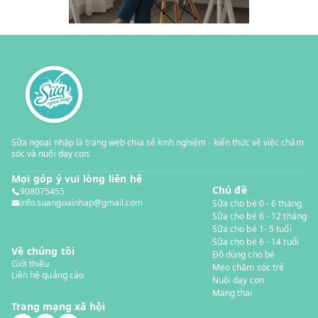
Sữa ngoại nhập là trang web chia sẻ kinh nghiệm - kiến thức về việc chăm
sóc và nuôi dạy con.
Mọi góp ý vui lòng liên hệ
Chủ đề
908075455
info.suangoainhap@gmail.com
Sữa cho bé 0 - 6 tháng
Sữa cho bé 6 - 12 tháng
Sữa cho bé 1- 5 tuổi
Sữa cho bé 6 - 14 tuổi
Về chúng tôi
Đồ dùng cho bé
Giới thiệu
Mẹo chăm sóc trẻ
Liên hệ quảng cáo
Nuôi dạy con
Mang thai
Trang mạng xã hội