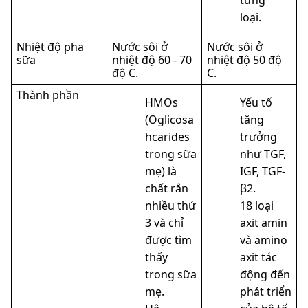
từng
loại.
Nhiệt độ pha
Nước sôi ở
Nước sôi ở
sữa
nhiệt độ 60 - 70
nhiệt độ 50 độ
độ C.
C.
Thành phần
HMOs
Yếu tố
(Oglicosa
tăng
hcarides
trưởng
trong sữa
như TGF,
mẹ) là
IGF, TGF-
chất rắn
β2.
nhiều thứ
18 loại
3 và chỉ
axit amin
được tìm
và amino
thấy
axit tác
trong sữa
động đến
mẹ.
phát triển