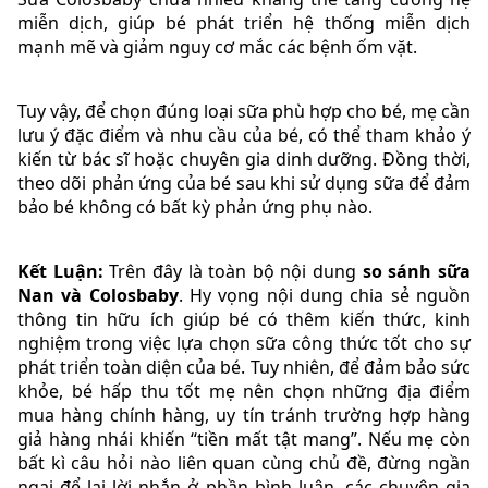
miễn dịch, giúp bé phát triển hệ thống miễn dịch
mạnh mẽ và giảm nguy cơ mắc các bệnh ốm vặt.
Tuy vậy, để chọn đúng loại sữa phù hợp cho bé, mẹ cần
lưu ý đặc điểm và nhu cầu của bé, có thể tham khảo ý
kiến từ bác sĩ hoặc chuyên gia dinh dưỡng. Đồng thời,
theo dõi phản ứng của bé sau khi sử dụng sữa để đảm
bảo bé không có bất kỳ phản ứng phụ nào.
Kết Luận:
Trên đây là toàn bộ nội dung
so sánh sữa
Nan và Colosbaby
. Hy vọng nội dung chia sẻ nguồn
thông tin hữu ích giúp bé có thêm kiến thức, kinh
nghiệm trong việc lựa chọn sữa công thức tốt cho sự
phát triển toàn diện của bé. Tuy nhiên, để đảm bảo sức
khỏe, bé hấp thu tốt mẹ nên chọn những địa điểm
mua hàng chính hàng, uy tín tránh trường hợp hàng
giả hàng nhái khiến “tiền mất tật mang”. Nếu mẹ còn
bất kì câu hỏi nào liên quan cùng chủ đề, đừng ngần
ngại để lại lời nhắn ở phần bình luận, các chuyên gia