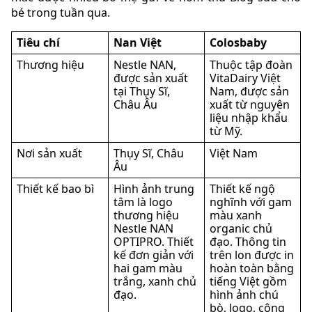
bé trong tuần qua.
Tiêu chí
Nan Việt
Colosbaby
Thương hiệu
Nestle NAN,
Thuộc tập đoàn
được sản xuất
VitaDairy Việt
tại Thụy Sĩ,
Nam, được sản
Châu Âu
xuất từ nguyên
liệu nhập khẩu
từ Mỹ.
Nơi sản xuất
Thụy Sĩ, Châu
Việt Nam
Âu
Thiết kế bao bì
Hình ảnh trung
Thiết kế ngộ
tâm là logo
nghĩnh với gam
thương hiệu
màu xanh
Nestle NAN
organic chủ
OPTIPRO. Thiết
đạo. Thông tin
kế đơn giản với
trên lon được in
hai gam màu
hoàn toàn bằng
trắng, xanh chủ
tiếng Việt gồm
đạo.
hình ảnh chú
bò, logo, công