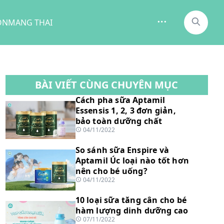
ON
MANG THAI
BÀI VIẾT CÙNG CHUYÊN MỤC
Cách pha sữa Aptamil
Essensis 1, 2, 3 đơn giản,
bảo toàn dưỡng chất
04/11/2022
So sánh sữa Enspire và
Aptamil Úc loại nào tốt hơn
nên cho bé uống?
04/11/2022
10 loại sữa tăng cân cho bé
hàm lượng dinh dưỡng cao
07/11/2022