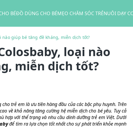
CHO BÉ
ĐỒ DÙNG CHO BÉ
MẸO CHĂM SÓC TRẺ
NUÔI DẠY C
i nào giúp bé tăng đề kháng, miễn dịch tốt?
Colosbaby, loại nào
g, miễn dịch tốt?
g cho trẻ em là ưu tiên hàng đầu của các bậc phụ huynh. Trên
 cao về khả năng tăng cường hệ miễn dịch cho bé yêu. Tuy cả
ù hợp với thể trạng và nhu cầu dinh dưỡng trẻ em Việt. Dưới
baby
để tìm ra lựa chọn tốt nhất cho sự phát triển khỏe mạnh