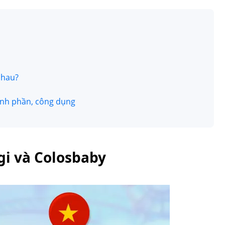
nhau?
hành phần, công dụng
gi và Colosbaby