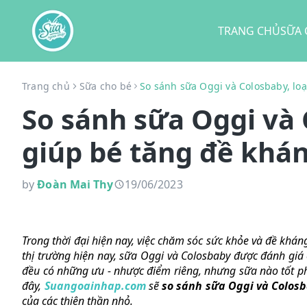
TRANG CHỦ
SỮA 
Trang chủ
Sữa cho bé
So sánh sữa Oggi và Colosbaby, loạ
So sánh sữa Oggi và 
giúp bé tăng đề khán
by
Đoàn Mai Thy
19/06/2023
Trong thời đại hiện nay, việc chăm sóc sức khỏe và đề khán
thị trường hiện nay, sữa Oggi và Colosbaby được đánh giá
đều có những ưu - nhược điểm riêng, nhưng sữa nào tốt ph
đây,
Suangoainhap.com
sẽ
so sánh sữa Oggi và Colos
của các thiên thần nhỏ.