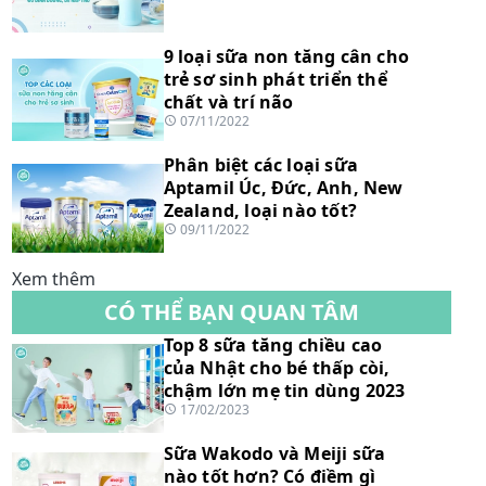
9 loại sữa non tăng cân cho
trẻ sơ sinh phát triển thể
chất và trí não
07/11/2022
Phân biệt các loại sữa
Aptamil Úc, Đức, Anh, New
Zealand, loại nào tốt?
09/11/2022
Xem thêm
CÓ THỂ BẠN QUAN TÂM
Top 8 sữa tăng chiều cao
của Nhật cho bé thấp còi,
chậm lớn mẹ tin dùng 2023
17/02/2023
Sữa Wakodo và Meiji sữa
nào tốt hơn? Có điềm gì