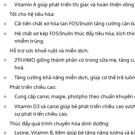
Vitamin A giúp phát triển thị giác và hoàn thiện võng
Tốt cho hệ tiêu hóa:
Cải tiến chất xơ hòa tan FOS/Inulin tăng cường cân 
Hệ chất xơ kép FOS/Inulin thúc đẩy tiêu hóa, kích th
nhiễm trùng.
Hỗ trợ sức khoẻ ruột và miễn dịch:
2’Fl-HMO giống thành phần có trong sữa mẹ, tăng cư
hoá.
Tăng cường khả năng miễn dịch, giúp cơ thể trẻ luô
Phát triển chiều cao:
Cung cấp canxi, magie, photpho theo chuẩn khuyến 
Vitamin D3 và canxi giúp bé phát triển chiều cao vượ
sự phát triển chiều cao.
Thúc đẩy quá trình chuyển hóa dinh dưỡng:
Lysine, Vitamin B, Kẽm giúp bé tăng năng lượng và k