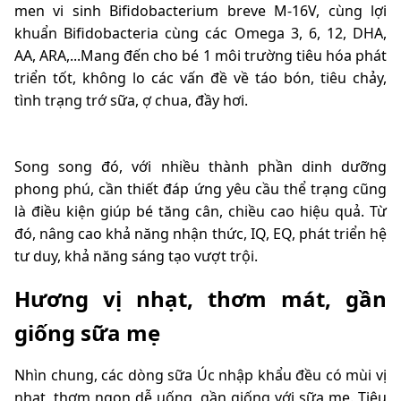
men vi sinh
Bifidobacterium breve M-16V
, cùng lợi
khuẩn
Bifidobacteria cùng các Omega 3, 6, 12, DHA,
AA, ARA,...Mang đến cho bé 1 môi trường tiêu hóa phát
triển tốt, không lo các vấn đề về táo bón, tiêu chảy,
tình trạng trớ sữa, ợ chua, đầy hơi.
Song song đó, với nhiều thành phần dinh dưỡng
phong phú, cần thiết đáp ứng yêu cầu thể trạng cũng
là điều kiện giúp bé tăng cân, chiều cao hiệu quả. Từ
đó, nâng cao khả năng nhận thức, IQ, EQ, phát triển hệ
tư duy, khả năng sáng tạo vượt trội.
Hương vị nhạt, thơm mát, gần
giống sữa mẹ
Nhìn chung, các dòng sữa Úc nhập khẩu đều có mùi vị
nhạt, thơm ngon dễ uống, gần giống với sữa mẹ. Tiêu