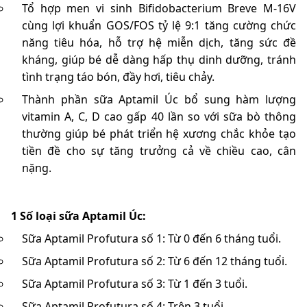
Tổ hợp men vi sinh
Bifidobacterium Breve M-16V
cùng lợi khuẩn GOS/FOS tỷ lệ 9:1 tăng cường chức
năng tiêu hóa, hỗ trợ hệ miễn dịch, tăng sức đề
kháng, giúp bé dễ dàng hấp thụ dinh dưỡng, tránh
tình trạng táo bón, đầy hơi, tiêu chảy.
Thành phần sữa Aptamil Úc bổ sung hàm lượng
vitamin A, C, D cao gấp 40 lần so với sữa bò thông
thường giúp bé phát triển hệ xương chắc khỏe tạo
tiền đề cho sự tăng trưởng cả về chiều cao, cân
nặng.
1 Số loại sữa Aptamil Úc:
Sữa Aptamil Profutura số 1:
Từ 0 đến 6 tháng tuổi.
Sữa Aptamil Profutura số 2:
Từ 6 đến 12 tháng tuổi.
Sữa Aptamil Profutura số 3:
Từ 1 đến 3 tuổi.
Sữa Aptamil Profutura số 4:
Trên 3 tuổi.