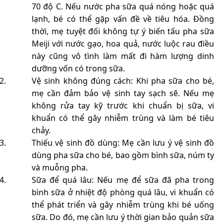
70 độ C. Nếu nước pha sữa quá nóng hoặc quá
lạnh, bé có thể gặp vấn đề về tiêu hóa. Đồng
thời, mẹ tuyệt đối không tự ý biến tấu pha sữa
Meiji với nước gạo, hoa quả, nước luộc rau điều
này cũng vô tình làm mất đi hàm lượng dinh
dưỡng vốn có trong sữa.
Vệ sinh không đúng cách: Khi pha sữa cho bé,
mẹ cần đảm bảo vệ sinh tay sạch sẽ. Nếu mẹ
không rửa tay kỹ trước khi chuẩn bị sữa, vi
khuẩn có thể gây nhiễm trùng và làm bé tiêu
chảy.
Thiếu vệ sinh đồ dùng: Mẹ cần lưu ý vệ sinh đồ
dùng pha sữa cho bé, bao gồm bình sữa, núm ty
và muỗng pha.
Sữa để quá lâu: Nếu mẹ để sữa đã pha trong
bình sữa ở nhiệt độ phòng quá lâu, vi khuẩn có
thể phát triển và gây nhiễm trùng khi bé uống
sữa. Do đó, mẹ cần lưu ý thời gian bảo quản sữa