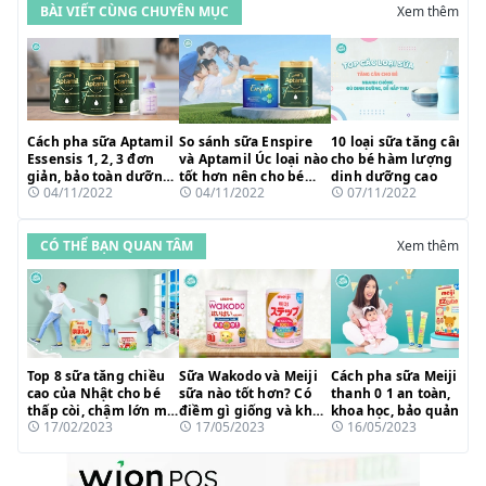
BÀI VIẾT CÙNG CHUYÊN MỤC
Xem thêm
Cách pha sữa Aptamil
So sánh sữa Enspire
10 loại sữa tăng cân
Essensis 1, 2, 3 đơn
và Aptamil Úc loại nào
cho bé hàm lượng
giản, bảo toàn dưỡng
tốt hơn nên cho bé
dinh dưỡng cao
04/11/2022
04/11/2022
07/11/2022
chất
uống?
CÓ THỂ BẠN QUAN TÂM
Xem thêm
Top 8 sữa tăng chiều
Sữa Wakodo và Meiji
Cách pha sữa Meiji
cao của Nhật cho bé
sữa nào tốt hơn? Có
thanh 0 1 an toàn,
thấp còi, chậm lớn mẹ
điềm gì giống và khác
khoa học, bảo quản
17/02/2023
17/05/2023
16/05/2023
tin dùng 2023
nhau?
dưỡng chất