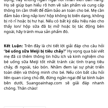
Họ sẽ giúp bạn hiểu rõ hơn về sản phẩm và cung cấp
thông tin cần thiết để đảm bảo an toàn cho bé. Mẹ cần
đảm bảo rằng nắp lon/ hộp không bị biến dạng, không
bị rò rỉ hoặc bị hư hại. Nếu có bất kỳ dấu hiệu nào cho
thấy lon/ hộp sữa đã bị mở hoặc bị tác động bên
ngoài, hãy tránh mua sản phẩm đó.
Kết Luận:
Trên đây là chi tiết lời giải đáp cho câu hỏi
“
bé uống sữa Meiji bị tiêu chảy
?” Hy vọng qua bài viết
mẹ đã có thêm thông tin hữu ích và kinh nghiệm cho
bé uống sữa Meiji tốt nhất tránh các tình trạng tiêu
chảy, đi ngoài, táo bón. Nhằm đem lại sự phát triển
toàn diện và thông minh cho bé. Nếu còn bất câu hỏi
liên quan cùng chủ đề, đừng ngần ngại để lại bình luận
bên dưới, Suangoainhap.com sẽ giải đáp nhanh
chóng. Thân chào!