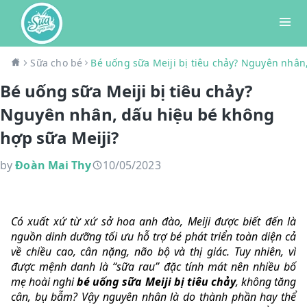
Sữa cho bé
Bé uống sữa Meiji bị tiêu chảy? Nguyên nhân
Bé uống sữa Meiji bị tiêu chảy?
Nguyên nhân, dấu hiệu bé không
hợp sữa Meiji?
by
Đoàn Mai Thy
10/05/2023
Có xuất xứ từ xứ sở hoa anh đào, Meiji được biết đến là
nguồn dinh dưỡng tối ưu hỗ trợ bé phát triển toàn diện cả
về chiều cao, cân nặng, não bộ và thị giác. Tuy nhiên, vì
được mệnh danh là “sữa rau” đặc tính mát nên nhiều bố
mẹ hoài nghi
bé uống sữa Meiji bị tiêu chảy
, không tăng
cân, bụ bẫm? Vậy nguyên nhân là do thành phần hay thể