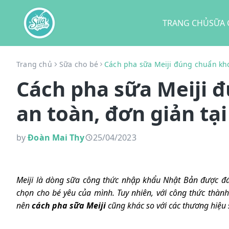
TRANG CHỦ
SỮA 
Trang chủ
Sữa cho bé
Cách pha sữa Meiji đúng chuẩn kho
Cách pha sữa Meiji 
an toàn, đơn giản tạ
by
Đoàn Mai Thy
25/04/2023
Meiji là dòng sữa công thức nhập khẩu Nhật Bản được đá
chọn cho bé yêu của mình. Tuy nhiên, với công thức thành
nên
cách pha sữa Meiji
cũng khác so với các thương hiệu 