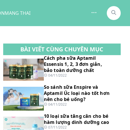
ON
MANG THAI
BÀI VIẾT CÙNG CHUYÊN MỤC
Cách pha sữa Aptamil
Essensis 1, 2, 3 đơn giản,
bảo toàn dưỡng chất
04/11/2022
So sánh sữa Enspire và
Aptamil Úc loại nào tốt hơn
nên cho bé uống?
04/11/2022
10 loại sữa tăng cân cho bé
hàm lượng dinh dưỡng cao
07/11/2022