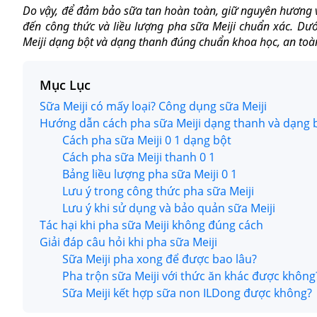
Do vậy, để đảm bảo sữa tan hoàn toàn, giữ nguyên hương 
đến công thức và liều lượng pha sữa Meiji chuẩn xác. Dư
Meiji dạng bột và dạng thanh đúng chuẩn khoa học, an toàn
Mục Lục
Sữa Meiji có mấy loại? Công dụng sữa Meiji
Hướng dẫn cách pha sữa Meiji dạng thanh và dạng 
Cách pha sữa Meiji 0 1 dạng bột
Cách pha sữa Meiji thanh 0 1
Bảng liều lượng pha sữa Meiji 0 1
Lưu ý trong công thức pha sữa Meiji
Lưu ý khi sử dụng và bảo quản sữa Meiji
Tác hại khi pha sữa Meiji không đúng cách
Giải đáp câu hỏi khi pha sữa Meiji
Sữa Meiji pha xong để được bao lâu?
Pha trộn sữa Meiji với thức ăn khác được không
Sữa Meiji kết hợp sữa non ILDong được không?