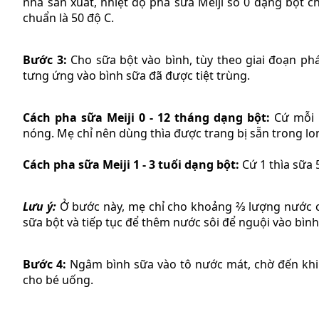
nhà sản xuất, nhiệt độ pha sữa Meiji số 0 dạng bột c
chuẩn là 50 độ C.
Bước 3:
Cho sữa bột vào bình, tùy theo giai đoạn ph
tưng ứng vào bình sữa đã được tiệt trùng.
Cách pha sữa Meiji 0 - 12 tháng dạng bột:
Cứ mỗi 
nóng. Mẹ chỉ nên dùng thìa được trang bị sẵn trong lon
Cách pha sữa Meiji 1 - 3 tuổi dạng bột:
Cứ 1 thìa sữa
Lưu ý:
Ở bước này, mẹ chỉ cho khoảng ⅔ lượng nước c
sữa bột và tiếp tục để thêm nước sôi để nguội vào bìn
Bước 4:
Ngâm bình sữa vào tô nước mát, chờ đến khi 
cho bé uống.