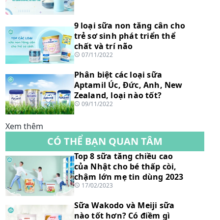
9 loại sữa non tăng cân cho
trẻ sơ sinh phát triển thể
chất và trí não
07/11/2022
Phân biệt các loại sữa
Aptamil Úc, Đức, Anh, New
Zealand, loại nào tốt?
09/11/2022
Xem thêm
CÓ THỂ BẠN QUAN TÂM
Top 8 sữa tăng chiều cao
của Nhật cho bé thấp còi,
chậm lớn mẹ tin dùng 2023
17/02/2023
Sữa Wakodo và Meiji sữa
nào tốt hơn? Có điềm gì