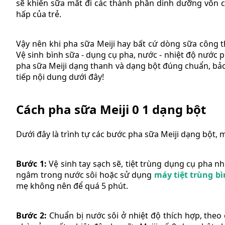
sẽ khiến sữa mất đi các thành phần dinh dưỡng vốn c
hấp của trẻ.
Vậy nên khi pha sữa Meiji hay bất cứ dòng sữa công t
Vệ sinh bình sữa - dụng cụ pha, nước - nhiệt độ nước 
pha sữa Meiji dạng thanh và dạng bột đúng chuẩn, bảo
tiếp nội dung dưới đây!
Cách pha sữa Meiji 0 1 dạng bột
Dưới đây là trình tự các bước pha sữa Meiji dạng bột,
Bước 1:
Vệ sinh tay sạch sẽ, tiệt trùng dụng cụ pha n
ngâm trong nước sôi hoặc sử dụng
máy tiệt trùng b
mẹ không nên để quá 5 phút.
Bước 2:
Chuẩn bị nước sôi ở nhiệt độ thích hợp, the