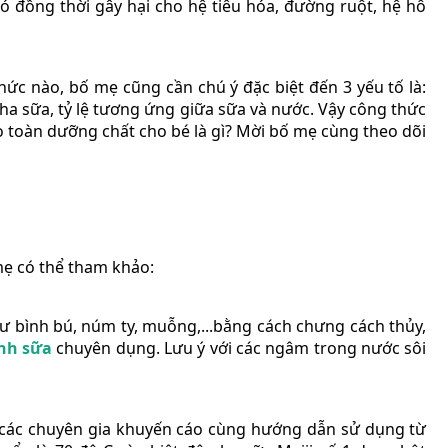
ó đồng thời gây hại cho hệ tiêu hóa, đường ruột, hệ hô
hức nào, bố mẹ cũng cần chú ý đặc biệt đến 3 yếu tố là:
pha sữa, tỷ lệ tương ứng giữa sữa và nước. Vậy công thức
 toàn dưỡng chất cho bé là gì? Mời bố mẹ cùng theo dõi
 mẹ có thể tham khảo:
hư bình bú, núm ty, muỗng,...bằng cách chưng cách thủy,
ình sữa
chuyên dụng. Lưu ý với các ngâm trong nước sôi
o các chuyên gia khuyến cáo cùng hướng dẫn sử dụng từ