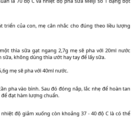
huẩn là 70 độ C và nhiệt độ pha sữa Meiji số 1 dạng bột
át triển của con, mẹ cân nhắc cho đúng theo liều lượng
một thìa sữa gạt ngang 2,7g mẹ sẽ pha với 20ml nước
 sữa, không dùng thìa ướt hay tay để lấy sữa.
 5,6g mẹ sẽ pha với 40ml nước.
ần pha vào bình. Sau đó đóng nắp, lắc nhẹ để hoàn tan
h để đạt hàm lượng chuẩn.
nhiệt độ giảm xuống còn khoảng 37 - 40 độ C là có thể