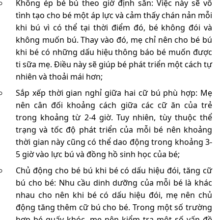
Không ép bé bú theo giờ định sẵn: Việc này sẽ vô
tình tạo cho bé một áp lực và cảm thấy chán nản mỗi
khi bú vì có thể tại thời điểm đó, bé không đói và
không muốn bú. Thay vào đó, mẹ chỉ nên cho bé bú
khi bé có những dấu hiệu thông báo bé muốn được
ti sữa mẹ. Điều này sẽ giúp bé phát triển một cách tự
nhiên và thoải mái hơn;
Sắp xếp thời gian nghỉ giữa hai cữ bú phù hợp: Mẹ
nên cân đối khoảng cách giữa các cữ ăn của trẻ
trong khoảng từ 2-4 giờ. Tuy nhiên, tùy thuộc thể
trạng và tốc độ phát triển của mỗi bé nên khoảng
thời gian này cũng có thể dao động trong khoảng 3-
5 giờ vào lực bú và đồng hồ sinh học của bé;
Chủ động cho bé bú khi bé có dấu hiệu đói, tăng cữ
bú cho bé: Nhu cầu dinh dưỡng của mỗi bé là khác
nhau cho nên khi bé có dấu hiệu đói, mẹ nên chủ
động tăng thêm cữ bú cho bé. Trong một số trường
hợp bé quấy khóc, mẹ nên kiểm tra một số vấn đề