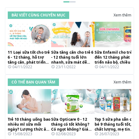
BÀI VIẾT CÙNG CHUYÊN MỤC
Xem thêm
11 Loại sữa tốt cho trẻ
Sữa tăng cân cho trẻ 6
Sữa Enfamil cho trẻ 6
6 - 12 tháng, hỗ trợ
- 12 tháng tuổi lớn
đến 12 tháng phát
tăng cân, phát triển
nhanh, sữa mát dễ
triển não bộ, chiều cao
04/11/2022
23/11/2022
04/11/2022
thị lực - trí não
hấp thụ dưỡng chất
và tầm vóc tối đa
CÓ THỂ BẠN QUAN TÂM
Xem thêm
Trẻ 10 tháng uống bao
Sữa Opticare 0 - 12
Top 5 sữa pha sẵn cho
nhiêu ml sữa mỗi
tháng có tốt không?
bé 9 tháng tuổi tốt,
ngày? Lượng thức ăn
Có ngọt không? Giá
chất lượng, mẹ tin
15/08/2023
02/08/2023
26/07/2023
cần thiết
bao nhiêu?
dùng