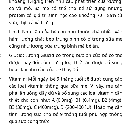
khoảng 1,4g/kg trên nhu cầu phát triển của xương,
cơ và mô. Ba mẹ có thể cho bé sử dụng những
protein có giá trị sinh học cao khoảng 70 - 85% từ
sữa, thịt, cá và trứng.
Lipid: Nhu cầu của bé còn phụ thuộc khá nhiều vào
hàm lượng chất béo trung bình có ở trong sữa mẹ
cũng như lượng sữa trung bình mà bé ăn.
Glucid: Lượng Glucid có trong bữa ăn của bé có thể
được thay đổi bởi những loại thức ăn được bổ sung
hoặc khi nhu cầu của bé thay đổi.
Vitamin: Mỗi ngày, bé 9 tháng tuổi sẽ được cung cấp
các loại vitamin thông qua sữa mẹ. Vì vậy, mẹ cần
phải ăn uống đầy đủ và bổ sung các loại vitamin cần
thiết cho con như: A (0,3mg), B1 (0,4mg), B2 (4mg),
B3 (30mg), C (400mcg), D (200-400 IU). Hoặc mẹ cần
tính lượng sữa cho bé 9 tháng tuổi phù hợp thông
qua sữa công thức.