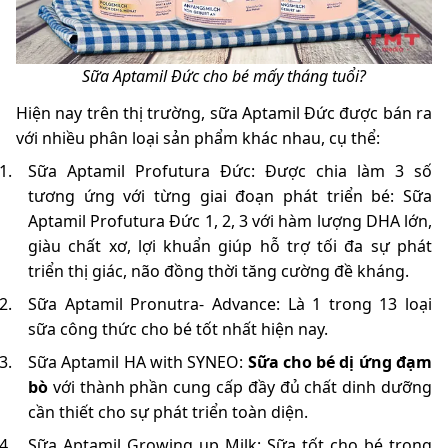
Sữa Aptamil Đức cho bé mấy tháng tuổi?
Hiện nay trên thị trường, sữa Aptamil Đức được bán ra
với nhiều phân loại sản phẩm khác nhau, cụ thể:
Sữa Aptamil Profutura Đức: Được chia làm 3 số
tương ứng với từng giai đoạn phát triển bé: Sữa
Aptamil Profutura Đức 1, 2, 3 với hàm lượng DHA lớn,
giàu chất xơ, lợi khuẩn giúp hỗ trợ tối đa sự phát
triển thị giác, não đồng thời tăng cường đề kháng.
Sữa Aptamil Pronutra- Advance: Là 1 trong 13 loại
sữa công thức cho bé tốt nhất hiện nay.
Sữa Aptamil HA with SYNEO:
Sữa cho bé dị ứng đạm
bò
với thành phần cung cấp đầy đủ chất dinh dưỡng
cần thiết cho sự phát triển toàn diện.
Sữa Aptamil Growing up Milk: Sữa tốt cho bé trong