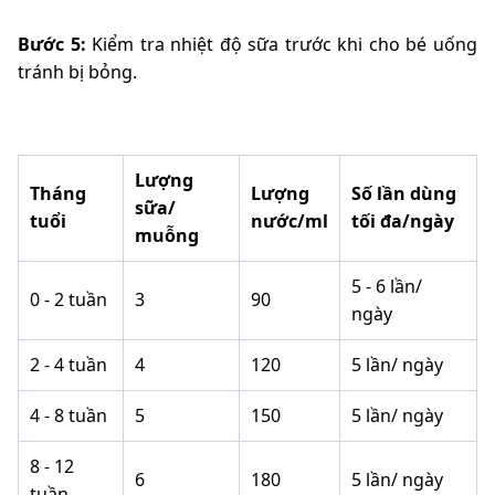
Bước 5:
Kiểm tra nhiệt độ sữa trước khi cho bé uống
tránh bị bỏng.
Lượng
Tháng
Lượng
Số lần dùng
sữa/
tuổi
nước/ml
tối đa/ngày
muỗng
5 - 6 lần/
0 - 2 tuần
3
90
ngày
2 - 4 tuần
4
120
5 lần/ ngày
4 - 8 tuần
5
150
5 lần/ ngày
8 - 12
6
180
5 lần/ ngày
tuần