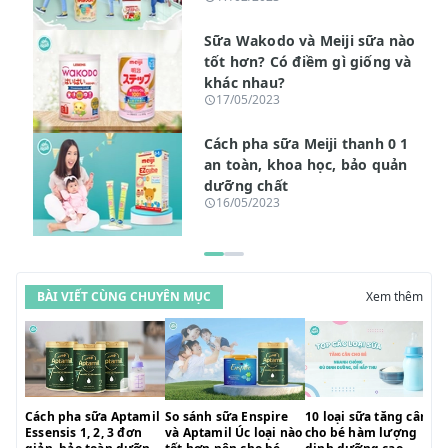
Sữa Wakodo và Meiji sữa nào
tốt hơn? Có điềm gì giống và
khác nhau?
17/05/2023
Cách pha sữa Meiji thanh 0 1
an toàn, khoa học, bảo quản
dưỡng chất
16/05/2023
BÀI VIẾT CÙNG CHUYÊN MỤC
Xem thêm
Cách pha sữa Aptamil
So sánh sữa Enspire
10 loại sữa tăng cân
Essensis 1, 2, 3 đơn
và Aptamil Úc loại nào
cho bé hàm lượng