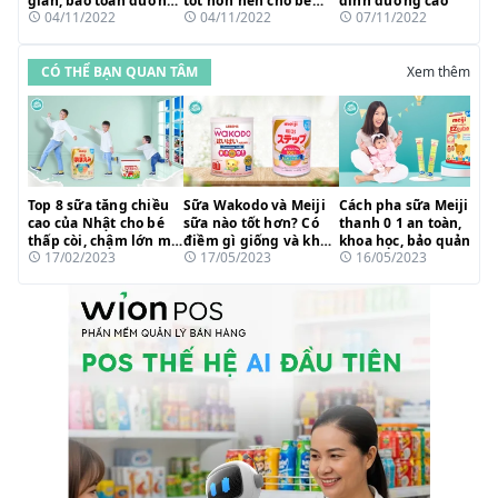
giản, bảo toàn dưỡng
tốt hơn nên cho bé
dinh dưỡng cao
04/11/2022
04/11/2022
07/11/2022
chất
uống?
CÓ THỂ BẠN QUAN TÂM
Xem thêm
Top 8 sữa tăng chiều
Sữa Wakodo và Meiji
Cách pha sữa Meiji
cao của Nhật cho bé
sữa nào tốt hơn? Có
thanh 0 1 an toàn,
thấp còi, chậm lớn mẹ
điềm gì giống và khác
khoa học, bảo quản
17/02/2023
17/05/2023
16/05/2023
tin dùng 2023
nhau?
dưỡng chất