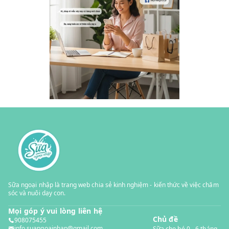
Sữa ngoại nhập là trang web chia sẻ kinh nghiệm - kiến thức về việc chăm
sóc và nuôi dạy con.
Mọi góp ý vui lòng liên hệ
Chủ đề
908075455
info.suangoainhap@gmail.com
Sữa cho bé 0 - 6 tháng