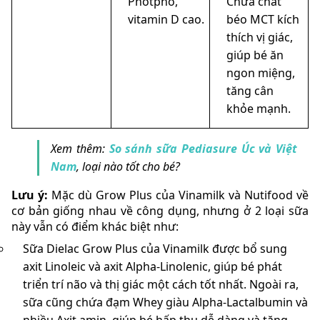
Photpho,
Chứa chất
vitamin D cao.
béo MCT kích
thích vị giác,
giúp bé ăn
ngon miệng,
tăng cân
khỏe mạnh.
Xem thêm:
So sánh sữa Pediasure Úc và Việt
Nam
, loại nào tốt cho bé?
Lưu ý:
Mặc dù Grow Plus của Vinamilk và Nutifood về
cơ bản giống nhau về công dụng, nhưng ở 2 loại sữa
này vẫn có điểm khác biệt như:
Sữa Dielac Grow Plus của Vinamilk được bổ sung
axit Linoleic và axit Alpha-Linolenic, giúp bé phát
triển trí não và thị giác một cách tốt nhất. Ngoài ra,
sữa cũng chứa đạm Whey giàu Alpha-Lactalbumin và
nhiều Axit amin, giúp bé hấp thu dễ dàng và tăng