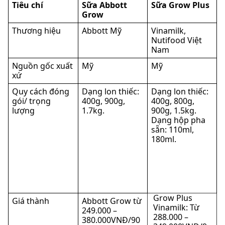
Tiêu chí
Sữa Abbott
Sữa Grow Plus
Grow
Thương hiệu
Abbott Mỹ
Vinamilk,
Nutifood Việt
Nam
Nguồn gốc xuất
Mỹ
Mỹ
xứ
Quy cách đóng
Dạng lon thiếc:
Dạng lon thiếc:
gói/ trọng
400g, 900g,
400g, 800g,
lượng
1.7kg.
900g, 1.5kg.
Dạng hộp pha
sẵn: 110ml,
180ml.
Grow Plus
Giá thành
Abbott Grow từ
Vinamilk: Từ
249.000 –
288.000 –
380.000VNĐ/90