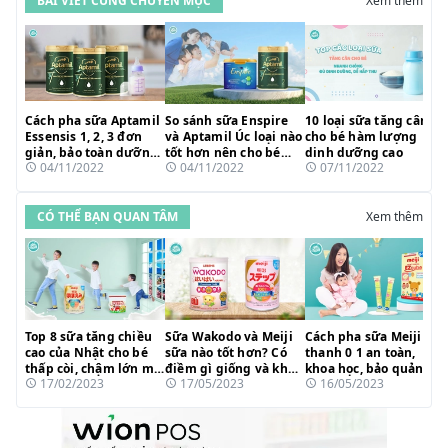
BÀI VIẾT CÙNG CHUYÊN MỤC
Xem thêm
Cách pha sữa Aptamil
So sánh sữa Enspire
10 loại sữa tăng cân
Essensis 1, 2, 3 đơn
và Aptamil Úc loại nào
cho bé hàm lượng
giản, bảo toàn dưỡng
tốt hơn nên cho bé
dinh dưỡng cao
04/11/2022
04/11/2022
07/11/2022
chất
uống?
CÓ THỂ BẠN QUAN TÂM
Xem thêm
Top 8 sữa tăng chiều
Sữa Wakodo và Meiji
Cách pha sữa Meiji
cao của Nhật cho bé
sữa nào tốt hơn? Có
thanh 0 1 an toàn,
thấp còi, chậm lớn mẹ
điềm gì giống và khác
khoa học, bảo quản
17/02/2023
17/05/2023
16/05/2023
tin dùng 2023
nhau?
dưỡng chất