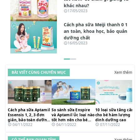
khác nhau?
17/05/2023
Cách pha sữa Meiji thanh 0 1
an toàn, khoa học, bảo quản
dưỡng chất
16/05/2023
BÀI VIẾT CÙNG CHUYÊN MỤC
Xem thêm
Cách pha sữa Aptamil
So sánh sữa Enspire
10 loại sữa tăng cân
Essensis 1, 2, 3 đơn
và Aptamil Úc loại nào
cho bé hàm lượng
giản, bảo toàn dưỡng
tốt hơn nên cho bé
dinh dưỡng cao
04/11/2022
04/11/2022
07/11/2022
chất
uống?
CÓ THỂ BẠN QUAN TÂM
Xem thêm