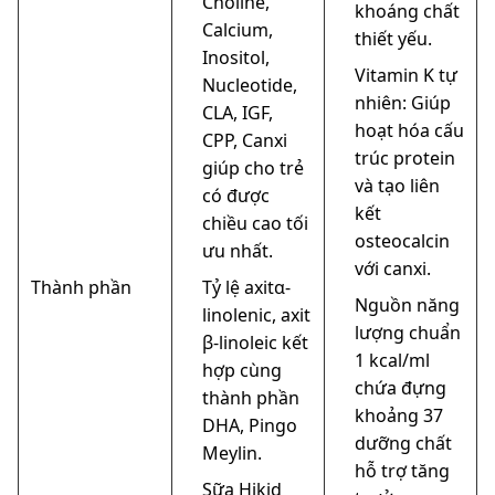
Choline,
khoáng chất
Calcium,
thiết yếu.
Inositol,
Vitamin K tự
Nucleotide,
nhiên: Giúp
CLA, IGF,
hoạt hóa cấu
CPP, Canxi
trúc protein
giúp cho trẻ
và tạo liên
có được
kết
chiều cao tối
osteocalcin
ưu nhất.
với canxi.
Thành phần
Tỷ lệ axitα-
Nguồn năng
linolenic, axit
lượng chuẩn
β-linoleic kết
1 kcal/ml
hợp cùng
chứa đựng
thành phần
khoảng 37
DHA, Pingo
dưỡng chất
Meylin.
hỗ trợ tăng
Sữa Hikid