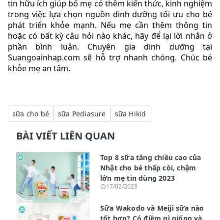
tin hữu ích giúp bố mẹ có thêm kiến thức, kinh nghiệm
trong việc lựa chọn nguồn dinh dưỡng tối ưu cho bé
phát triển khỏe mạnh. Nếu mẹ cần thêm thông tin
hoặc có bất kỳ câu hỏi nào khác, hãy để lại lời nhắn ở
phần bình luận. Chuyên gia dinh dưỡng tại
Suangoainhap.com sẽ hỗ trợ nhanh chóng. Chúc bé
khỏe mẹ an tâm.
sữa cho bé
sữa Pediasure
sữa Hikid
BÀI VIẾT LIÊN QUAN
Top 8 sữa tăng chiều cao của
Nhật cho bé thấp còi, chậm
lớn mẹ tin dùng 2023
17/02/2023
Sữa Wakodo và Meiji sữa nào
tốt hơn? Có điềm gì giống và