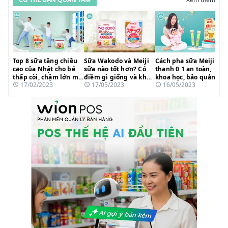
Top 8 sữa tăng chiều
Sữa Wakodo và Meiji
Cách pha sữa Meiji
cao của Nhật cho bé
sữa nào tốt hơn? Có
thanh 0 1 an toàn,
thấp còi, chậm lớn mẹ
điềm gì giống và khác
khoa học, bảo quản
17/02/2023
17/05/2023
16/05/2023
tin dùng 2023
nhau?
dưỡng chất