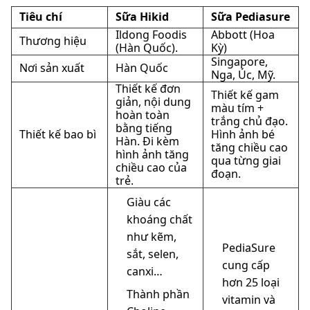
Tiêu chí
Sữa Hikid
Sữa Pediasure
Ildong Foodis
Abbott (Hoa
Thương hiệu
(Hàn Quốc).
Kỳ)
Singapore,
Nơi sản xuất
Hàn Quốc
Nga, Úc, Mỹ.
Thiết kế đơn
Thiết kế gam
giản, nội dung
màu tím +
hoàn toàn
trắng chủ đạo.
bằng tiếng
Thiết kế bao bì
Hình ảnh bé
Hàn. Đi kèm
tăng chiều cao
hình ảnh tăng
qua từng giai
chiều cao của
đoạn.
trẻ.
Giàu các
khoáng chất
như kẽm,
PediaSure
sắt, selen,
cung cấp
canxi…
hơn 25 loại
Thành phần
vitamin và