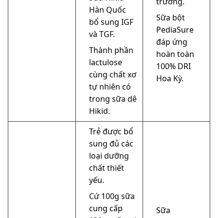
trưởng.
Hàn Quốc
Sữa bột
bổ sung IGF
PediaSure
và TGF.
đáp ứng
Thành phần
hoàn toàn
lactulose
100% DRI
cùng chất xơ
Hoa Kỳ.
tự nhiên có
trong sữa dê
Hikid.
Trẻ được bổ
sung đủ các
loại dưỡng
chất thiết
yếu.
Cứ 100g sữa
cung cấp
Sữa