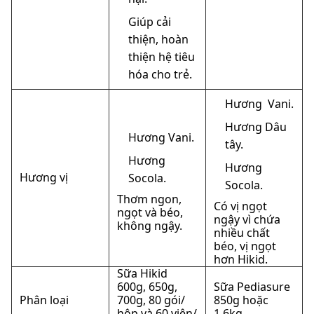
Giúp cải
thiện, hoàn
thiện hệ tiêu
hóa cho trẻ.
Hương Vani.
Hương Dâu
Hương Vani.
tây.
Hương
Hương
Hương vị
Socola.
Socola.
Thơm ngon,
Có vị ngọt
ngọt và béo,
ngậy vì chứa
không ngậy.
nhiều chất
béo, vị ngọt
hơn Hikid.
Sữa Hikid
600g, 650g,
Sữa Pediasure
Phân loại
700g, 80 gói/
850g hoặc
hộp và 60 viên/
1,6kg.