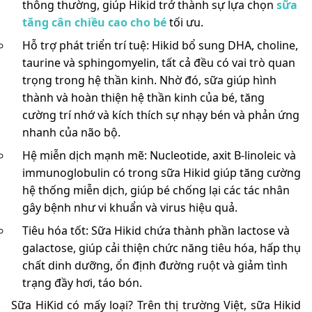
thông thường, giúp Hikid trở thành sự lựa chọn
sữa
tăng cân chiều cao cho bé
tối ưu.
Hỗ trợ phát triển trí tuệ: Hikid bổ sung DHA, choline,
taurine và sphingomyelin, tất cả đều có vai trò quan
trọng trong hệ thần kinh. Nhờ đó, sữa giúp hình
thành và hoàn thiện hệ thần kinh của bé, tăng
cường trí nhớ và kích thích sự nhạy bén và phản ứng
nhanh của não bộ.
Hệ miễn dịch mạnh mẽ: Nucleotide, axit B-linoleic và
immunoglobulin có trong sữa Hikid giúp tăng cường
hệ thống miễn dịch, giúp bé chống lại các tác nhân
gây bệnh như vi khuẩn và virus hiệu quả.
Tiêu hóa tốt: Sữa Hikid chứa thành phần lactose và
galactose, giúp cải thiện chức năng tiêu hóa, hấp thụ
chất dinh dưỡng, ổn định đường ruột và giảm tình
trạng đầy hơi, táo bón.
Sữa HiKid có mấy loại? Trên thị trường Việt, sữa Hikid