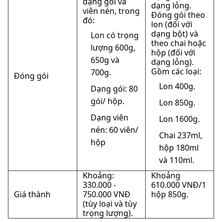
dạng gói và
dạng lỏng.
viên nén, trong
Đóng gói theo
đó:
lon (đối với
dạng bột) và
Lon có trọng
theo chai hoặc
lượng 600g,
hộp (đối với
650g và
dạng lỏng).
Gồm các loại:
700g.
Đóng gói
Lon 400g.
Dạng gói: 80
gói/ hộp.
Lon 850g.
Dạng viên
Lon 1600g.
nén: 60 viên/
Chai 237ml,
hộp
hộp 180ml
và 110ml.
Khoảng:
Khoảng
330.000 -
610.000 VNĐ/1
Giá thành
750.000 VNĐ
hộp 850g.
(tùy loại và tùy
trọng lượng).