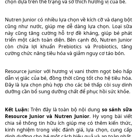
chọn dựa trên thể trạng và sở thích hương vị của bé.
Nutren Junior có nhiều lựa chọn về kích cỡ và dạng bột
cũng như nước, giúp mẹ dễ dàng lựa chọn. Loại sữa
này cũng tăng cường hỗ trợ đề kháng, giúp bé phát
triển một cách toàn diện. Bên cạnh đó, Nutren Junior
còn chứa lợi khuẩn Prebiotics và Probiotics, tăng
cường chức năng tiêu hóa và giảm nguy cơ táo bón.
Resource junior với hương vị vani thơm ngọt béo hấp
dẫn vị giác của bé, đồng thời cũng tốt cho hệ tiêu hóa.
Đây là lựa chọn phù hợp cho các bé thấp còi suy dinh
dưỡng cần bổ sung dưỡng chất để phục hồi sức khỏe.
Kết Luận:
Trên đây là toàn bộ nội dung
so sánh sữa
Resource Junior và Nutren Junior
. Hy vọng bài viết
chia sẻ thông tin hữu ích giúp mẹ có thêm kiến thức,
kinh nghiệm trong việc đánh giá, lựa chọn, cung cấp
dinh dưỡng cho bé một cách hiệu quả và an toàn nhất.