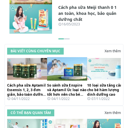
Cách pha sữa Meiji thanh 0 1
an toàn, khoa học, bảo quản
dưỡng chất
16/05/2023
BÀI VIẾT CÙNG CHUYÊN MỤC
Xem thêm
Cách pha sữa Aptamil
So sánh sữa Enspire
10 loại sữa tăng cân
Essensis 1, 2, 3 đơn
và Aptamil Úc loại nào
cho bé hàm lượng
giản, bảo toàn dưỡng
tốt hơn nên cho bé
dinh dưỡng cao
04/11/2022
04/11/2022
07/11/2022
chất
uống?
CÓ THỂ BẠN QUAN TÂM
Xem thêm