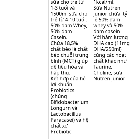
sữa cho trẻ từ
1kcal/ml.
1-3 tuổi và
Sữa Nutren
1500ml sữa cho
Junior chứa tỷ
trẻ từ 4-10 tuổi.
lệ 50% đạm
50% đạm Whey,
whey và 50%
50% đạm
đạm casein
Casein.
Với hàm lượng
Chứa 18,5%
DHA cao (11mg
chất béo là chất
DHA/250ml)
béo chuỗi trung
cùng các hoạt
bình (MCT) giúp
chất khác như
dể tiêu hóa và
Taurine,
hấp thụ.
Choline, sữa
Kết hợp của hệ
Nutren Junior.
lợi khuẩn
Probiotics
(chủng
Bifidobacterium
Longurn và
Lactobacillus
Paracasei) và hệ
chất xơ
Prebiotic