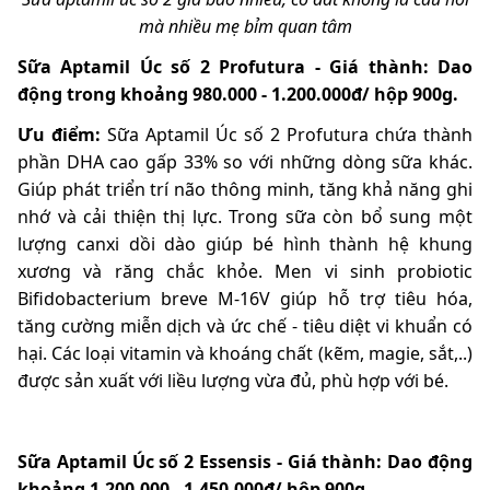
mà nhiều mẹ bỉm quan tâm
Sữa Aptamil Úc số 2
Profutura - Giá thành: Dao
động trong khoảng 980.000 - 1.200.000đ/ hộp 900g.
Ưu điểm:
Sữa Aptamil Úc số 2 Profutura chứa
thành
phần DHA cao gấp 33% so với những dòng sữa khác.
Giúp phát triển trí não thông minh, tăng khả năng ghi
nhớ và cải thiện thị lực. Trong sữa còn bổ sung một
lượng canxi dồi dào giúp bé hình thành hệ khung
xương và răng chắc khỏe.
Men vi sinh probiotic
Bifidobacterium breve M-16V giúp hỗ trợ tiêu hóa,
tăng cường miễn dịch và ức chế - tiêu diệt vi khuẩn có
hại.
Các loại vitamin và khoáng chất (kẽm, magie, sắt,..)
được sản xuất với liều lượng vừa đủ, phù hợp với bé.
Sữa Aptamil Úc số 2 Essensis - Giá thành: Dao động
khoảng 1.200.000 - 1.450.000đ/ hộp 900g.