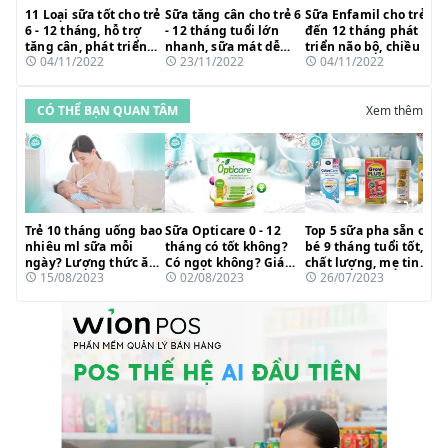
11 Loại sữa tốt cho trẻ
Sữa tăng cân cho trẻ 6
Sữa Enfamil cho trẻ 6
6 - 12 tháng, hỗ trợ
- 12 tháng tuổi lớn
đến 12 tháng phát
tăng cân, phát triển
nhanh, sữa mát dễ
triển não bộ, chiều cao
04/11/2022
23/11/2022
04/11/2022
thị lực - trí não
hấp thụ dưỡng chất
và tầm vóc tối đa
CÓ THỂ BẠN QUAN TÂM
Xem thêm
Trẻ 10 tháng uống bao
Sữa Opticare 0 - 12
Top 5 sữa pha sẵn cho
nhiêu ml sữa mỗi
tháng có tốt không?
bé 9 tháng tuổi tốt,
ngày? Lượng thức ăn
Có ngọt không? Giá
chất lượng, mẹ tin
15/08/2023
02/08/2023
26/07/2023
cần thiết
bao nhiêu?
dùng