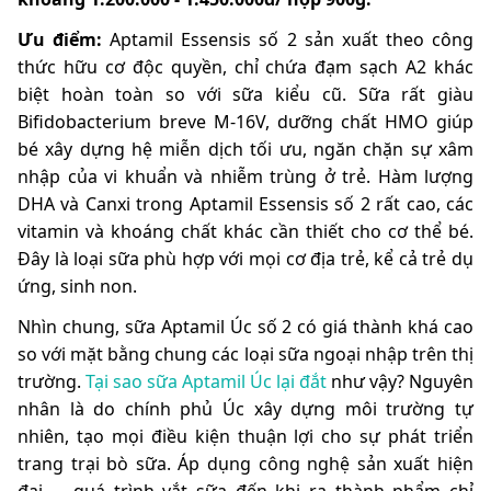
Ưu điểm:
Aptamil Essensis số 2
sản xuất theo công
thức hữu cơ độc quyền, chỉ chứa đạm sạch A2 khác
biệt hoàn toàn so với sữa kiểu cũ. Sữa rất giàu
Bifidobacterium breve M-16V, dưỡng chất HMO giúp
bé xây dựng hệ miễn dịch tối ưu, ngăn chặn sự xâm
nhập của vi khuẩn và nhiễm trùng ở trẻ. Hàm lượng
DHA và Canxi trong Aptamil Essensis số 2 rất cao, các
vitamin và khoáng chất khác cần thiết cho cơ thể bé.
Đây là loại sữa phù hợp với mọi cơ địa trẻ, kể cả trẻ dụ
ứng, sinh non.
Nhìn chung, sữa Aptamil Úc số 2 có giá thành khá cao
so với mặt bằng chung các loại sữa ngoại nhập trên thị
trường.
Tại sao sữa Aptamil Úc lại đắt
như vậy? Nguyên
nhân là do chính phủ Úc xây dựng môi trường tự
nhiên, tạo mọi điều kiện thuận lợi cho sự phát triển
trang trại bò sữa. Áp dụng công nghệ sản xuất hiện