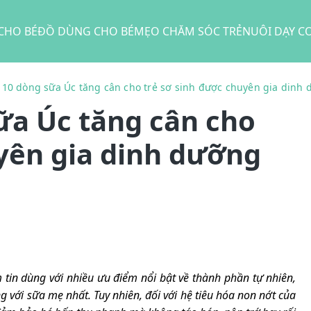
CHO BÉ
ĐỒ DÙNG CHO BÉ
MẸO CHĂM SÓC TRẺ
NUÔI DẠY C
 10 dòng sữa Úc tăng cân cho trẻ sơ sinh được chuyên gia dinh
ữa Úc tăng cân cho
uyên gia dinh dưỡng
tin dùng với nhiều ưu điểm nổi bật về thành phần tự nhiên,
 với sữa mẹ nhất. Tuy nhiên, đối với hệ tiêu hóa non nớt của