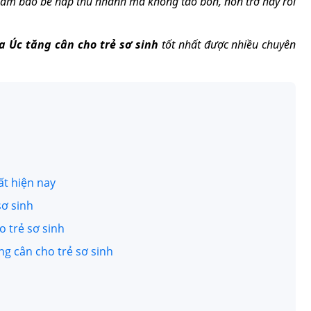
i đảm bảo bé hấp thu nhanh mà không táo bón, nôn trớ hay rối
a Úc tăng cân cho trẻ sơ sinh
tốt nhất được nhiều chuyên
ất hiện nay
sơ sinh
o trẻ sơ sinh
ng cân cho trẻ sơ sinh