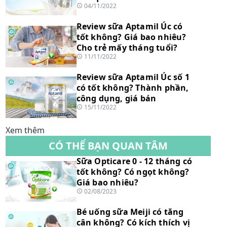
04/11/2022
Review sữa Aptamil Úc có
tốt không? Giá bao nhiêu?
Cho trẻ mấy tháng tuổi?
11/11/2022
Review sữa Aptamil Úc số 1
có tốt không? Thành phần,
công dụng, giá bán
15/11/2022
Xem thêm
CÓ THỂ BẠN QUAN TÂM
Sữa Opticare 0 - 12 tháng có
tốt không? Có ngọt không?
Giá bao nhiêu?
02/08/2023
Bé uống sữa Meiji có tăng
cân không? Có kích thích vị