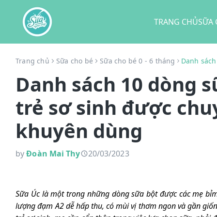
TRANG CHỦ
SỮA 
Trang chủ
Sữa cho bé
Sữa cho bé 0 - 6 tháng
Danh sách
Danh sách 10 dòng s
trẻ sơ sinh được ch
khuyên dùng
by
Đoàn Mai Thy
20/03/2023
Sữa Úc là một trong những dòng sữa bột được các mẹ bỉm 
lượng đạm A2 dễ hấp thu, có mùi vị thơm ngon và gần giống