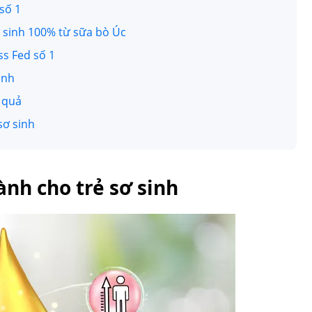
số 1
ơ sinh 100% từ sữa bò Úc
ss Fed số 1
inh
u quả
sơ sinh
nh cho trẻ sơ sinh