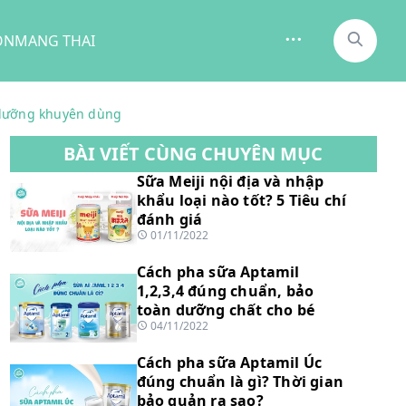
ON
MANG THAI
 dưỡng khuyên dùng
BÀI VIẾT CÙNG CHUYÊN MỤC
Sữa Meiji nội địa và nhập
khẩu loại nào tốt? 5 Tiêu chí
đánh giá
01/11/2022
Cách pha sữa Aptamil
1,2,3,4 đúng chuẩn, bảo
toàn dưỡng chất cho bé
04/11/2022
Cách pha sữa Aptamil Úc
đúng chuẩn là gì? Thời gian
bảo quản ra sao?