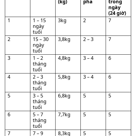
(kg)
pha
trong
ngày
(24 giờ)
1
1 – 15
3kg
2
7
ngày
tuổi
2
15 – 30
3,8kg
2 – 3
7
ngày
tuổi
3
1 – 2
4,8kg
3 – 4
6
tháng
tuổi
4
2 – 3
5,8kg
3 – 4
6
tháng
tuổi
5
3 – 5
6,8kg
5
5
tháng
tuổi
6
5 – 7
7,7kg
5
5
tháng
tuổi
7
7 – 9
8,3kg
5
5