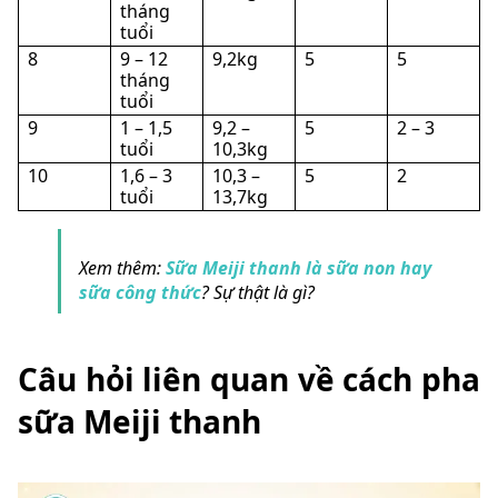
tháng
tuổi
8
9 – 12
9,2kg
5
5
tháng
tuổi
9
1 – 1,5
9,2 –
5
2 – 3
tuổi
10,3kg
10
1,6 – 3
10,3 –
5
2
tuổi
13,7kg
Xem thêm:
Sữa Meiji thanh là sữa non hay
sữa công thức
? Sự thật là gì?
Câu hỏi liên quan về cách pha
sữa Meiji thanh