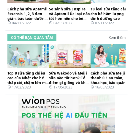
Cách pha sữa Aptamil
So sánh sữa Enspire
10 loại sữa tăng cân
Essensis 1, 2, 3 đơn
và Aptamil Úc loại nào
cho bé hàm lượng
giản, bảo toàn dưỡng
tốt hơn nên cho bé
dinh dưỡng cao
04/11/2022
04/11/2022
07/11/2022
chất
uống?
CÓ THỂ BẠN QUAN TÂM
Xem thêm
Top 8 sữa tăng chiều
Sữa Wakodo và Meiji
Cách pha sữa Meiji
cao của Nhật cho bé
sữa nào tốt hơn? Có
thanh 0 1 an toàn,
thấp còi, chậm lớn mẹ
điềm gì giống và khác
khoa học, bảo quản
17/02/2023
17/05/2023
16/05/2023
tin dùng 2023
nhau?
dưỡng chất