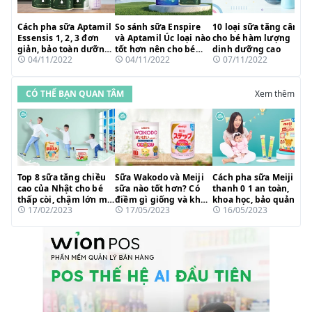
Cách pha sữa Aptamil
So sánh sữa Enspire
10 loại sữa tăng cân
Essensis 1, 2, 3 đơn
và Aptamil Úc loại nào
cho bé hàm lượng
giản, bảo toàn dưỡng
tốt hơn nên cho bé
dinh dưỡng cao
04/11/2022
04/11/2022
07/11/2022
chất
uống?
CÓ THỂ BẠN QUAN TÂM
Xem thêm
Top 8 sữa tăng chiều
Sữa Wakodo và Meiji
Cách pha sữa Meiji
cao của Nhật cho bé
sữa nào tốt hơn? Có
thanh 0 1 an toàn,
thấp còi, chậm lớn mẹ
điềm gì giống và khác
khoa học, bảo quản
17/02/2023
17/05/2023
16/05/2023
tin dùng 2023
nhau?
dưỡng chất