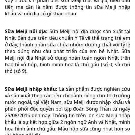
Vậy trước khi phân biệt sữa Meiji thật và giả, điều đầu
tiên mẹ cần là nắm được thông tin sữa Meiji nhập
khẩu và nội địa có gì khác nhau.
Sữa Meiji nội địa:
Sữa Meiji nội địa được sản xuất tại
Nhật Bản dựa trên tiêu chuẩn Y Tế về thể trạng trẻ em
ở đây, thành phần sữa chứa nhóm dưỡng chất với tỷ lệ
theo đúng nhu cầu phát triển của em bé Nhật. Sữa
Meiji nội địa Nhật sử dụng hoàn toàn ngôn Nhật trên
bao bì vỏ hộp, hình minh họa là chú gấu (số 0) và chú
thỏ (số 9).
Sữa Meiji nhập khẩu:
Là sản phẩm được nghiên cứu
và sản xuất theo các tiêu chí dành riêng cho thị trường
nước ngoài, tại Việt Nam, sữa Meiji được nhập khẩu và
phân phối độc quyền bởi tập đoàn Sóng Thần từ ngày
25/08/2016 đến nay. Thông tin trên lon sữa Meiji nhập
khẩu là sự kết hợp giữa 2 ngôn ngữ Anh và Nhật, minh
họa hình ảnh chú gấu. Màu hộp sữa cũng nhạt hơn so