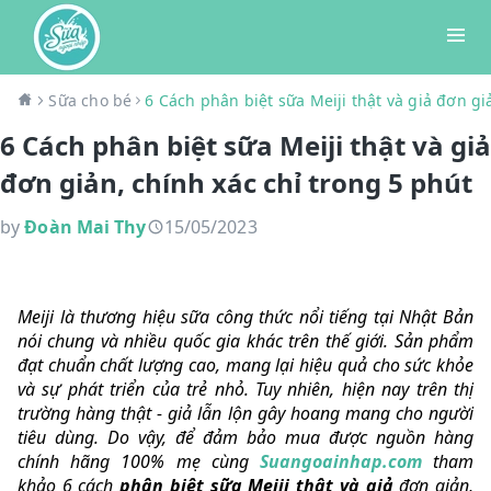
Sữa cho bé
6 Cách phân biệt sữa Meiji thật và giả đơn gi
6 Cách phân biệt sữa Meiji thật và giả
đơn giản, chính xác chỉ trong 5 phút
by
Đoàn Mai Thy
15/05/2023
Meiji là thương hiệu sữa công thức nổi tiếng tại Nhật Bản
nói chung và nhiều quốc gia khác trên thế giới. Sản phẩm
đạt chuẩn chất lượng cao, mang lại hiệu quả cho sức khỏe
và sự phát triển của trẻ nhỏ. Tuy nhiên, hiện nay trên thị
trường hàng thật - giả lẫn lộn gây hoang mang cho người
tiêu dùng. Do vậy, để đảm bảo mua được nguồn hàng
chính hãng 100% mẹ cùng
Suangoainhap.com
tham
khảo 6 cách
phân biệt sữa Meiji thật và giả
đơn giản,