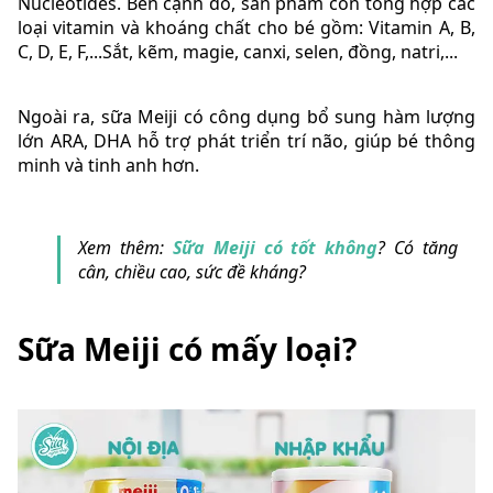
Nucleotides. Bên cạnh đó, sản phẩm còn tổng hợp các
loại vitamin và khoáng chất cho bé gồm: Vitamin A, B,
C, D, E, F,...Sắt, kẽm, magie, canxi, selen, đồng, natri,...
Ngoài ra, sữa Meiji có công dụng bổ sung hàm lượng
lớn ARA, DHA hỗ trợ phát triển trí não, giúp bé thông
minh và tinh anh hơn.
Xem thêm:
Sữa Meiji có tốt không
? Có tăng
cân, chiều cao, sức đề kháng?
Sữa Meiji có mấy loại?