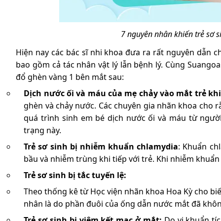
7 nguyên nhân khiến trẻ sơ 
Hiện nay các bác sĩ nhi khoa đưa ra rất nguyên dẫn 
bao gồm cả tác nhân vật lý lẫn bệnh lý. Cùng Suango
đổ ghèn vàng 1 bên mắt sau:
Dịch nước ối và máu của mẹ chảy vào mắt trẻ khi
ghèn và chảy nước. Các chuyên gia nhãn khoa cho r
quá trình sinh em bé dịch nước ối và máu từ ngườ
trạng này.
Trẻ sơ sinh bị nhiễm khuẩn chlamydia
: Khuẩn ch
bầu và nhiễm trùng khi tiếp với trẻ. Khi nhiễm khuẩ
Trẻ sơ sinh bị tắc tuyến lệ:
Theo thống kê từ Học viện nhãn khoa Hoa Kỳ cho biết
nhân là do phần đuôi của ống dẫn nước mắt đã khôn
Trẻ sơ sinh bị viêm kết mạc ở mắt:
Do vi khuẩn tíc