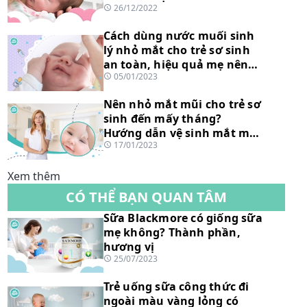
26/12/2022
Cách dùng nước muối sinh
lý nhỏ mắt cho trẻ sơ sinh
an toàn, hiệu quả mẹ nên
05/01/2023
biết
Nên nhỏ mắt mũi cho trẻ sơ
sinh đến mấy tháng?
Hướng dẫn vệ sinh mắt mũi
17/01/2023
trẻ an toàn
Xem thêm
CÓ THỂ BẠN QUAN TÂM
Sữa Blackmore có giống sữa
mẹ không? Thành phần,
hương vị
25/07/2023
Trẻ uống sữa công thức đi
ngoài màu vàng lỏng có