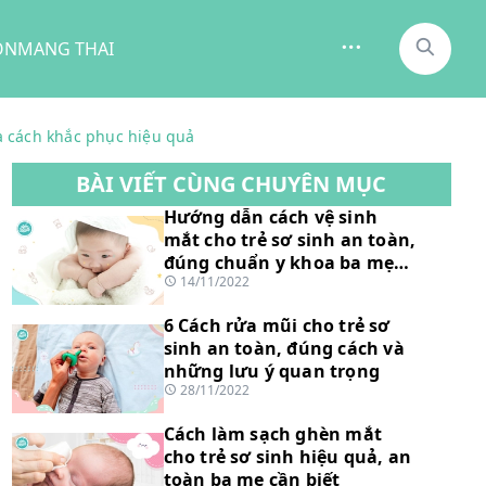
ON
MANG THAI
à cách khắc phục hiệu quả
BÀI VIẾT CÙNG CHUYÊN MỤC
Hướng dẫn cách vệ sinh
mắt cho trẻ sơ sinh an toàn,
đúng chuẩn y khoa ba mẹ
14/11/2022
nên biết
6 Cách rửa mũi cho trẻ sơ
sinh an toàn, đúng cách và
những lưu ý quan trọng
28/11/2022
Cách làm sạch ghèn mắt
cho trẻ sơ sinh hiệu quả, an
toàn ba mẹ cần biết