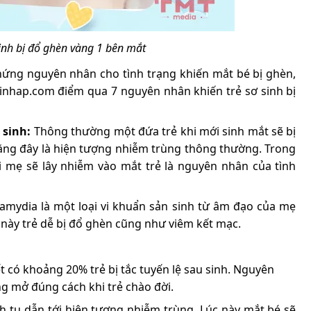
sinh bị đổ ghèn vàng 1 bên mắt
chứng nguyên nhân cho tình trạng khiến mắt bé bị ghèn,
ainhap.com điểm qua 7 nguyên nhân khiến trẻ sơ sinh bị
 sinh:
Thông thường một đứa trẻ khi mới sinh mắt sẽ bị
ằng đây là hiện tượng nhiễm trùng thông thường. Trong
i mẹ sẽ lây nhiễm vào mắt trẻ là nguyên nhân của tình
lamydia là một loại vi khuẩn sản sinh từ âm đạo của mẹ
n này trẻ dễ bị đổ ghèn cũng như viêm kết mạc.
 có khoảng 20% trẻ bị tắc tuyến lệ sau sinh. Nguyên
g mở đúng cách khi trẻ chào đời.
h tụ dẫn tới hiện tượng nhiễm trùng. Lúc này mắt bé sẽ