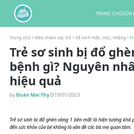
TRANG CHỦ
SỮA 
Trang chủ
Mẹo chăm sóc trẻ
Vệ sinh mắt, mũi, miệng
Tr
Trẻ sơ sinh bị đổ gh
bệnh gì? Nguyên nhâ
hiệu quả
by
Đoàn Mai Thy
19/01/2023
Trẻ sơ sinh bị đổ ghèn vàng 1 bên mắt là hiện tượng khá
đến sức khỏe của bé không là vấn đề các bà mẹ quan tâm.