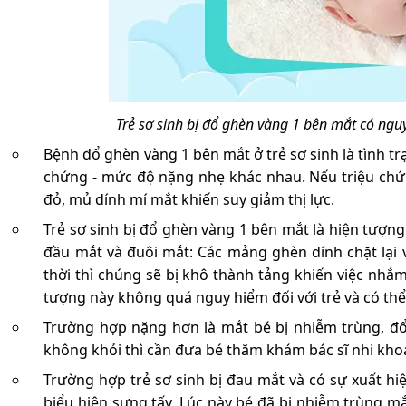
Trẻ sơ sinh bị đổ ghèn vàng 1 bên mắt có ng
Bệnh đổ ghèn vàng 1 bên mắt ở trẻ sơ sinh là tình 
chứng - mức độ nặng nhẹ khác nhau. Nếu triệu ch
đỏ, mủ dính mí mắt khiến suy giảm thị lực.
Trẻ sơ sinh bị đổ ghèn vàng 1 bên mắt là hiện tượn
đầu mắt và đuôi mắt: Các mảng ghèn dính chặt lại v
thời thì chúng sẽ bị khô thành tảng khiến việc nh
tượng này không quá nguy hiểm đối với trẻ và có thể 
Trường hợp nặng hơn là mắt bé bị nhiễm trùng, đ
không khỏi thì cần đưa bé thăm khám bác sĩ nhi kho
Trường hợp trẻ sơ sinh bị đau mắt và có sự xuất h
biểu hiện sưng tấy. Lúc này bé đã bị nhiễm trùng m