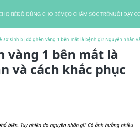
CHO BÉ
ĐỒ DÙNG CHO BÉ
MẸO CHĂM SÓC TRẺ
NUÔI DẠY C
ẻ sơ sinh bị đổ ghèn vàng 1 bên mắt là bệnh gì? Nguyên nhân v
èn vàng 1 bên mắt là
n và cách khắc phục
 phổ biến. Tuy nhiên do nguyên nhân gì? Có ảnh hưởng nhiều