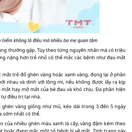
uy hiểm không là điều mà nhiều ba mẹ quan tâm
trạng thường gặp. Tùy theo từng nguyên nhân mà có triệu
ứng nặng hơn trẻ nhỏ có thể mắc các bệnh như đau mắt
g: mắt trẻ đổ ghèn vàng hoặc xanh vàng, đọng lại ở phần
ới nhau và dính với lông mi, nếu không được lấy ra kịp
ắm mắt hay mở mắt của bé đau và khó chịu. Đa phần hiện
tự điều trị tại nhà.
ổ ghèn vàng giống như mủ, kéo dài trong 3 đến 5 ngày
a sớm nhất có thể.
iện của nhiều ghèn màu xanh lá cây, vàng đậm kèm theo
ắt hoặc đang mắc một số bệnh lý về mắt. Tình trạng này