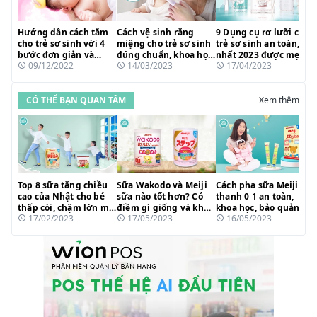
Hướng dẫn cách tắm
Cách vệ sinh răng
9 Dụng cụ rơ lưỡi cho
cho trẻ sơ sinh với 4
miệng cho trẻ sơ sinh
trẻ sơ sinh an toàn, tốt
bước đơn giản và
đúng chuẩn, khoa học
nhất 2023 được mẹ
09/12/2022
14/03/2023
17/04/2023
những lưu ý cần biết
loại sạch cặn sữa
bỉm tin dùng
CÓ THỂ BẠN QUAN TÂM
Xem thêm
Top 8 sữa tăng chiều
Sữa Wakodo và Meiji
Cách pha sữa Meiji
cao của Nhật cho bé
sữa nào tốt hơn? Có
thanh 0 1 an toàn,
thấp còi, chậm lớn mẹ
điềm gì giống và khác
khoa học, bảo quản
17/02/2023
17/05/2023
16/05/2023
tin dùng 2023
nhau?
dưỡng chất