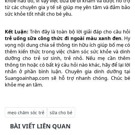
khỏe nào đó, vì vậy việc đưa bé đi khám và được hỗ trợ
từ các chuyên gia y tế sẽ giúp mẹ yên tâm và đảm bảo
sức khỏe tốt nhất cho bé yêu.
Kết Luận:
Trên đây là toàn bộ lời giải đáp cho câu hỏi
trẻ uống sữa công thức đi ngoài màu xanh đen
. Hy
vọng nội dung chia sẻ thông tin hữu ích giúp bố mẹ có
thêm kiến thức trong việc chăm sóc sức khỏe và dinh
dưỡng cho trẻ sơ sinh, trẻ nhỏ. Nếu mẹ cần thêm
thông tin hoặc có bất kỳ câu hỏi nào khác, hãy để lại lời
nhắn ở phần bình luận. Chuyên gia dinh dưỡng tại
Suangoainhap.com sẽ hỗ trợ nhanh chóng. Chúc bé
khỏe mẹ an tâm.
mẹo chăm sóc trẻ
sữa cho bé
BÀI VIẾT LIÊN QUAN