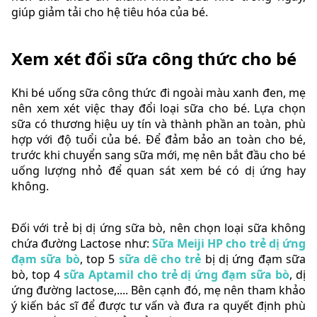
giúp giảm tải cho hệ tiêu hóa của bé.
Xem xét đổi sữa công thức cho bé
Khi bé uống sữa công thức đi ngoài màu xanh đen, mẹ
nên xem xét việc thay đổi loại sữa cho bé. Lựa chọn
sữa có thương hiệu uy tín và thành phần an toàn, phù
hợp với độ tuổi của bé. Để đảm bảo an toàn cho bé,
trước khi chuyển sang sữa mới, mẹ nên bắt đầu cho bé
uống lượng nhỏ để quan sát xem bé có dị ứng hay
không.
Đối với trẻ bị dị ứng sữa bò, nên chọn loại sữa không
chứa đường Lactose như:
Sữa Meiji HP cho trẻ dị ứng
đạm sữa bò
, top 5
sữa dê cho trẻ
bị dị ứng đạm sữa
bò, top 4
sữa Aptamil cho trẻ dị ứng đạm sữa bò
, dị
ứng đường lactose,.... Bên cạnh đó, mẹ nên tham khảo
ý kiến bác sĩ để được tư vấn và đưa ra quyết định phù