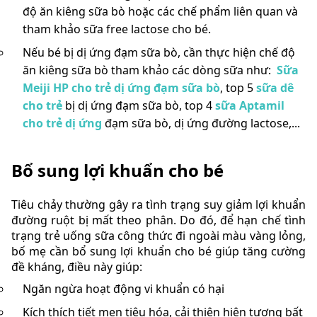
độ ăn kiêng sữa bò hoặc các chế phẩm liên quan và
tham khảo sữa free lactose cho bé.
Nếu bé bị dị ứng đạm sữa bò, cần thực hiện chế độ
ăn kiêng sữa bò tham khảo các dòng sữa như:
Sữa
Meiji HP cho trẻ dị ứng đạm sữa bò
, top 5
sữa dê
cho trẻ
bị dị ứng đạm sữa bò, top 4
sữa Aptamil
cho trẻ dị ứng
đạm sữa bò, dị ứng đường lactose,...
Bổ sung lợi khuẩn cho bé
Tiêu chảy thường gây ra tình trạng suy giảm lợi khuẩn
đường ruột bị mất theo phân. Do đó, để hạn chế tình
trạng trẻ uống sữa công thức đi ngoài màu vàng lỏng,
bố mẹ cần bổ sung lợi khuẩn cho bé giúp tăng cường
đề kháng, điều này giúp:
Ngăn ngừa hoạt động vi khuẩn có hại
Kích thích tiết men tiêu hóa, cải thiện hiện tượng bất