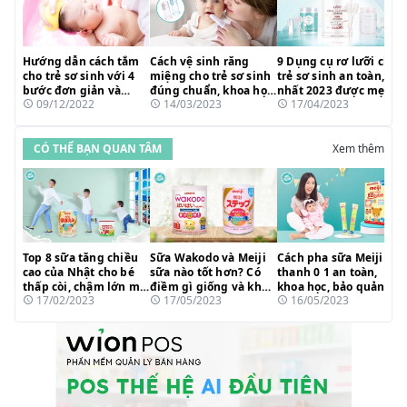
Hướng dẫn cách tắm
Cách vệ sinh răng
9 Dụng cụ rơ lưỡi cho
cho trẻ sơ sinh với 4
miệng cho trẻ sơ sinh
trẻ sơ sinh an toàn, tốt
bước đơn giản và
đúng chuẩn, khoa học
nhất 2023 được mẹ
09/12/2022
14/03/2023
17/04/2023
những lưu ý cần biết
loại sạch cặn sữa
bỉm tin dùng
CÓ THỂ BẠN QUAN TÂM
Xem thêm
Top 8 sữa tăng chiều
Sữa Wakodo và Meiji
Cách pha sữa Meiji
cao của Nhật cho bé
sữa nào tốt hơn? Có
thanh 0 1 an toàn,
thấp còi, chậm lớn mẹ
điềm gì giống và khác
khoa học, bảo quản
17/02/2023
17/05/2023
16/05/2023
tin dùng 2023
nhau?
dưỡng chất